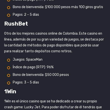
Bono de bienvenida: $100 000 pesos más 100 giros gratis
Pagos: 2 – 5 días
RushBet
Otro de los mejores casinos online de Colombia. Este casino en
línea, además de por su gran variedad de juegos, se destaca por
la cantidad de métodos de pago disponibles que podrás usar
para realizar tanto depósitos como retiros.
Juegos: SpaceMan
Índice de pago (RTP): 96%
Bono de bienvenida: $50 000 pesos
Pagos: 3 – 5 días
1Win
1Win es el único casino que se ha dedicado a crear su propio
crash game: Lucky Jet. Para poder disfrutar de él tendrás que