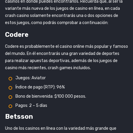
casinos en donde puedes encontrarlos. Recuerda que, al ser la
variante más nueva de los juegos de casino en línea, en cada
crash casino solamente encontrarás una o dos opciones de
estos juegos, como podrás comprobar a continuación:
Codere
Codere es probablemente el casino online más popular y famoso
del mundo. En él encontrarás una gran variedad de deportes
para realizar apuestas deportivas, además de los juegos de
casino más recientes, crash games incluidos.
Juegos: Aviator
Índice de pago (RTP): 96%
Bono de bienvenida: $100 000 pesos.
Pagos: 2 – 5 días
Betsson
Uno de los casinos en línea con la variedad más grande que