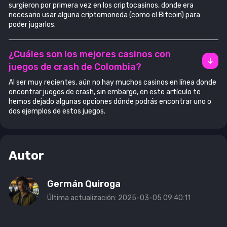
surgieron por primera vez en los criptocasinos, donde era
necesario usar alguna criptomoneda (como el Bitcoin) para
poder jugarlos.
¿Cuáles son los mejores casinos con
juegos de crash de Colombia?
Al ser muy recientes, aún no hay muchos casinos en línea donde
encontrar juegos de crash, sin embargo, en este artículo te
hemos dejado algunas opciones dónde podrás encontrar uno o
dos ejemplos de estos juegos.
Autor
Germán Quiroga
Última actualización: 2025-03-05 09:40:11