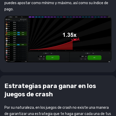
puedes apostar como mínimo y máximo, así como su índice de
pago.
Estrategias para ganar en los
juegos de crash
Por su naturaleza, en los juegos de crash no existe una manera
de garantizar una estrategia que te haga ganar cada una de tus