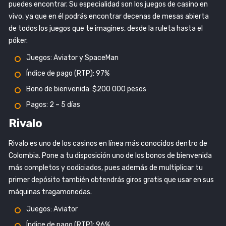
puedes encontrar. Su especialidad son los juegos de casino en
vivo, ya que en él podrás encontrar decenas de mesas abierta
de todos los juegos que te imagines, desde la ruleta hasta el
póker.
Juegos: Aviator y SpaceMan
Índice de pago (RTP): 97%
Bono de bienvenida: $200 000 pesos
Pagos: 2 – 5 días
Rivalo
Rivalo es uno de los casinos en línea más conocidos dentro de
Colombia. Pone a tu disposición uno de los bonos de bienvenida
más completos y codiciados, pues además de multiplicar tu
primer depósito también obtendrás giros gratis que usar en sus
máquinas tragamonedas.
Juegos: Aviator
Índice de pago (RTP): 96%