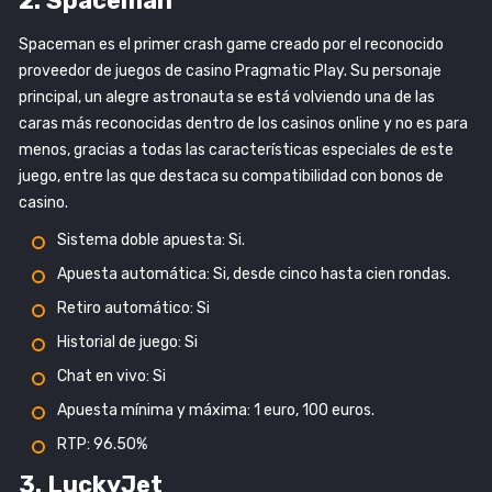
2. Spaceman
Spaceman es el primer crash game creado por el reconocido
proveedor de juegos de casino Pragmatic Play. Su personaje
principal, un alegre astronauta se está volviendo una de las
caras más reconocidas dentro de los casinos online y no es para
menos, gracias a todas las características especiales de este
juego, entre las que destaca su compatibilidad con bonos de
casino.
Sistema doble apuesta: Si.
Apuesta automática: Si, desde cinco hasta cien rondas.
Retiro automático: Si
Historial de juego: Si
Chat en vivo: Si
Apuesta mínima y máxima: 1 euro, 100 euros.
RTP: 96.50%
3. LuckyJet