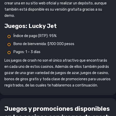
crear una en su sitio web oficial y realizar un depósito, aunque
también está disponible es su versión gratuita gracias a su
demo.
Juegos: Lucky Jet
Índice de pago (RTP): 95%
Bono de bienvenida: $100 000 pesos
Pagos: 1 – 3 días
Los juegos de crash no son el único atractivo que encontrarás
en cada uno de estos casinos. Además de ellos también podrás
gozar de una gran variedad de juegos de azar, juegos de casino,
bonos de giros gratis y toda clase de promociones para usuarios
registrados, de las cuales te hablaremos a continuación.
Juegos y promociones disponibles