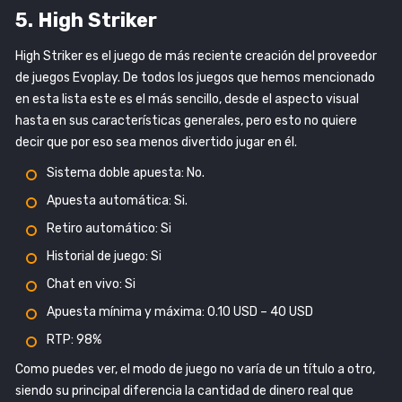
5. High Striker
High Striker es el juego de más reciente creación del proveedor
de juegos Evoplay. De todos los juegos que hemos mencionado
en esta lista este es el más sencillo, desde el aspecto visual
hasta en sus características generales, pero esto no quiere
decir que por eso sea menos divertido jugar en él.
Sistema doble apuesta: No.
Apuesta automática: Si.
Retiro automático: Si
Historial de juego: Si
Chat en vivo: Si
Apuesta mínima y máxima: 0.10 USD – 40 USD
RTP: 98%
Como puedes ver, el modo de juego no varía de un título a otro,
siendo su principal diferencia la cantidad de dinero real que