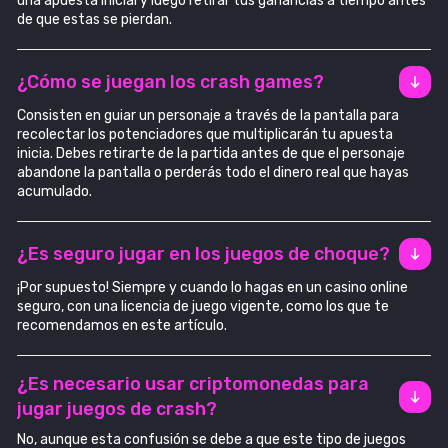
una apuesta inicial y luego retirar tus ganancias a tiempo antes
de que estas se pierdan.
¿Cómo se juegan los crash games?
Consisten en guiar un personaje a través de la pantalla para
recolectar los potenciadores que multiplicarán tu apuesta
inicia. Debes retirarte de la partida antes de que el personaje
abandone la pantalla o perderás todo el dinero real que hayas
acumulado.
¿Es seguro jugar en los juegos de choque?
¡Por supuesto! Siempre y cuando lo hagas en un casino online
seguro, con una licencia de juego vigente, como los que te
recomendamos en este artículo.
¿Es necesario usar criptomonedas para
jugar juegos de crash?
No, aunque esta confusión se debe a que este tipo de juegos