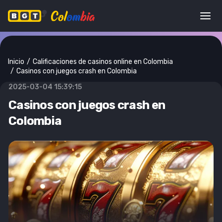
messages.pagingation_prev
mess
Togg
de crash
Conclusión
Preguntas y respuestas frecuentes
Inicio
Calificaciones de casinos online en Colombia
Casinos con juegos crash en Colombia
2025-03-04 15:39:15
Casinos con juegos crash en
Colombia