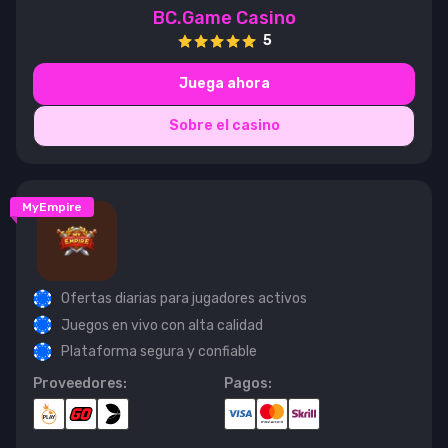
BC.Game Casino
5
Juega ahora
Sobre el casino
MyEmpire
Ofertas diarias para jugadores activos
Juegos en vivo con alta calidad
Plataforma segura y confiable
Proveedores:
Pagos: