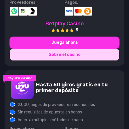
Proveedores:
Pagos:
Betplay Casino
5
Juega ahora
Sobre el casino
Playuzu casino
Hasta 50 giros gratis en tu
primer depósito
2,000 juegos de proveedores reconocidos
Sin requisitos de apuesta en bonos
Acepta múltiples métodos de pago
Proveedores:
Pagos: