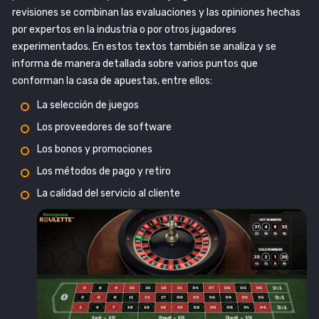
revisiones se combinan las evaluaciones y las opiniones hechas
por expertos en la industria o por otros jugadores
experimentados. En estos textos también se analiza y se
informa de manera detallada sobre varios puntos que
conforman la casa de apuestas, entre ellos:
La selección de juegos
Los proveedores de software
Los bonos y promociones
Los métodos de pago y retiro
La calidad del servicio al cliente