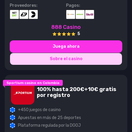
Proveedores:
Pagos:
888 Casino
5
Juega ahora
Sobre el casino
Sportium casino en Colombia
100% hasta 200€+10€ gratis
por registro
+450 juegos de casino
Apuestas en más de 25 deportes
Plataforma regulada por la DGOJ