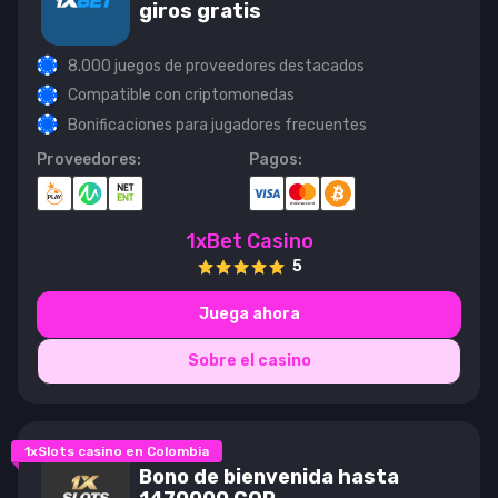
giros gratis
8.000 juegos de proveedores destacados
Compatible con criptomonedas
Bonificaciones para jugadores frecuentes
Proveedores:
Pagos:
1xBet Casino
5
Juega ahora
Sobre el casino
1xSlots casino en Colombia
Bono de bienvenida hasta