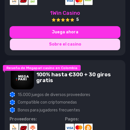
1Win Casino
5
Juega ahora
Sobre el casino
Reseña de Megapari casino en Colombia
100% hasta €300 + 30 giros
gratis
15.000 juegos de diversos proveedores
Compatible con criptomonedas
Bonos para jugadores frecuentes
Proveedores:
Pagos: