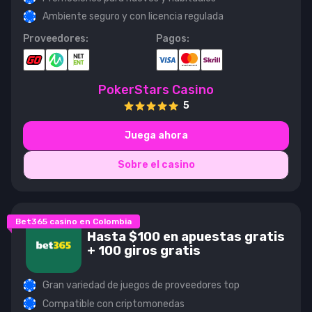
Ambiente seguro y con licencia regulada
Proveedores:
Pagos:
PokerStars Casino
5
Juega ahora
Sobre el casino
Bet365 casino en Colombia
Hasta $100 en apuestas gratis
+ 100 giros gratis
Gran variedad de juegos de proveedores top
Compatible con criptomonedas