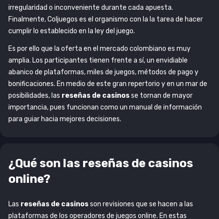
irregularidad o inconveniente durante cada apuesta.
Finalmente, Coljuegos es el organismo con la la tarea de hacer
cumplir lo establecido en la ley del juego.
Es por ello que la oferta en el mercado colombiano es muy
amplia. Los participantes tienen frente a sí, un envidiable
abanico de plataformas, miles de juegos, métodos de pago y
bonificaciones. En medio de este gran repertorio y en un mar de
posibilidades, las
reseñas de casinos
se tornan de mayor
importancia, pues funcionan como un manual de información
para guiar hacia mejores decisiones.
¿Qué son las reseñas de casinos
online?
Las
reseñas de casinos
son revisiones que se hacen a las
plataformas de los operadores de juegos online. En estas