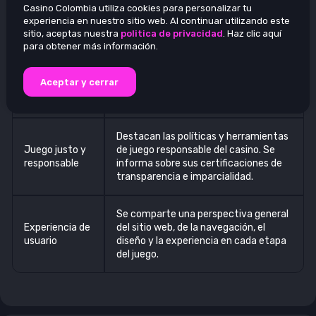
Casino Colombia utiliza cookies para personalizar tu
experiencia en nuestro sitio web. Al continuar utilizando este
Destacan la calidad de la experiencia
Compatibilidad
sitio, aceptas nuestra
politica de privacidad
. Haz clic aquí
móvil. Se comparten enlaces para
móvil
para obtener más información.
descargas seguras.
Aceptar y cerrar
Atención al
Se analiza la eficiencia y disponibilidad
cliente
del soporte al cliente.
Destacan las políticas y herramientas
Juego justo y
de juego responsable del casino. Se
responsable
informa sobre sus certificaciones de
transparencia e imparcialidad.
Se comparte una perspectiva general
Experiencia de
del sitio web, de la navegación, el
usuario
diseño y la experiencia en cada etapa
del juego.