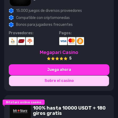
15.000 juegos de diversos proveedores
Compatible con criptomonedas
Bonos para jugadores frecuentes
Proveedores:
Pagos:
Megapari Casino
5
Juega ahora
Sobre el casino
Bitstarz online casino
100% hasta 10000 USDT + 180
giros gratis