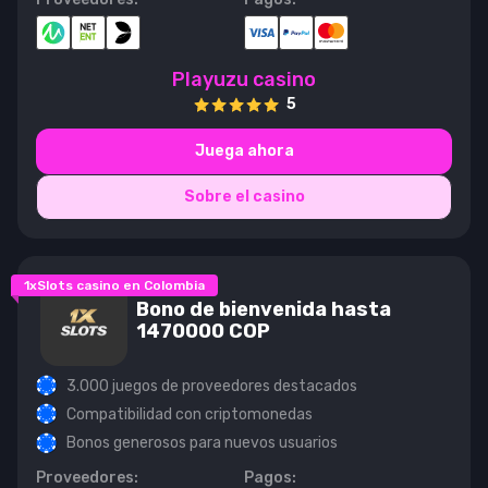
Playuzu casino
5
Juega ahora
Sobre el casino
1xSlots casino en Colombia
Bono de bienvenida hasta
1470000 COP
3.000 juegos de proveedores destacados
Compatibilidad con criptomonedas
Bonos generosos para nuevos usuarios
Proveedores:
Pagos: