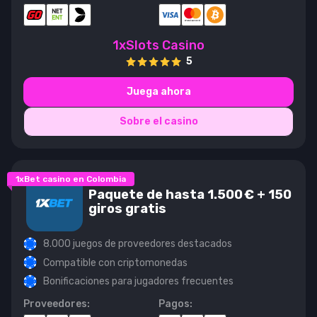
1xSlots Casino
5
Juega ahora
Sobre el casino
1xBet casino en Colombia
Paquete de hasta 1.500 € + 150
giros gratis
8.000 juegos de proveedores destacados
Compatible con criptomonedas
Bonificaciones para jugadores frecuentes
Proveedores:
Pagos: