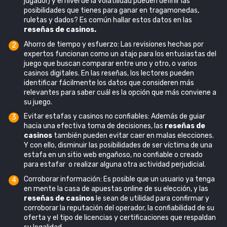
jugador) y el nivel de la volatilidad pueden definir las
posibilidades que tienes para ganar en tragamonedas,
ruletas y dados? Es común hallar estos datos en las
reseñas de casinos.
Ahorro de tiempo y esfuerzo: Las revisiones hechas por
expertos funcionan como un atajo para los entusiastas del
juego que buscan comparar entre uno y otro, o varios
casinos digitales. En las reseñas, los lectores pueden
identificar fácilmente los datos que consideren más
relevantes para saber cuál es la opción que más conviene a
su juego.
Evitar estafas y casinos no confiables: Además de guiar
hacia una efectiva toma de decisiones, las
reseñas de
casinos
también pueden evitar caer en malas elecciones.
Y con ello, disminuir las posibilidades de ser víctima de una
estafa en un sitio web engañoso, no confiable o creado
para estafar o realizar alguna otra actividad perjudicial.
Corroborar información: Es posible que un usuario ya tenga
en mente la casa de apuestas online de su elección, y las
reseñas de casinos
le sean de utilidad para confirmar y
corroborar la reputación del operador, la confiabilidad de su
oferta y el tipo de licencias y certificaciones que respaldan