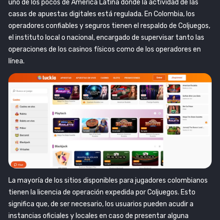
uno de los pocos de América Latina donde la actividad de las
casas de apuestas digitales está regulada. En Colombia, los
operadores confiables y seguros tienen el respaldo de Coljuegos,
el instituto local o nacional, encargado de supervisar tanto las
operaciones de los casinos físicos como de los operadores en
línea.
La mayoría de los sitios disponibles para jugadores colombianos
tienen la licencia de operación expedida por Coljuegos. Esto
significa que, de ser necesario, los usuarios pueden acudir a
instancias oficiales y locales en caso de presentar alguna