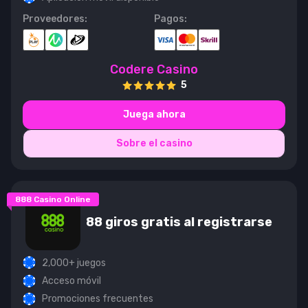
Proveedores:
Pagos:
Codere Casino
5
Juega ahora
Sobre el casino
888 Casino Online
88 giros gratis al registrarse
2,000+ juegos
Acceso móvil
Promociones frecuentes