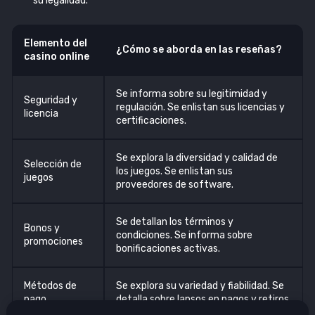
su legalidad.
Elemento del
¿Cómo se aborda en las reseñas?
casino online
Se informa sobre su legitimidad y
Seguridad y
regulación. Se enlistan sus licencias y
licencia
certificaciones.
Se explora la diversidad y calidad de
Selección de
los juegos. Se enlistan sus
juegos
proveedores de software.
Se detallan los términos y
Bonos y
condiciones. Se informa sobre
promociones
bonificaciones activas.
Métodos de
Se explora su variedad y fiabilidad. Se
pago
detalla sobre lapsos en pagos y retiros.