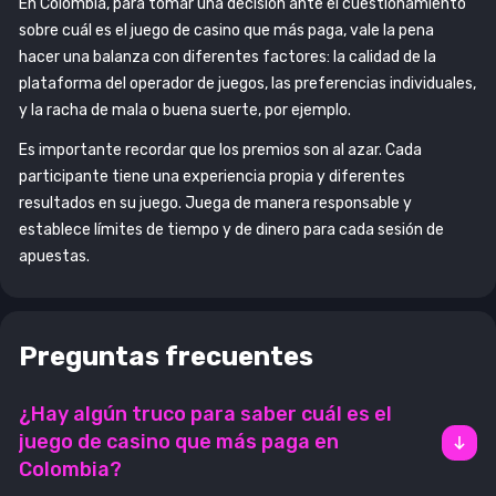
En Colombia, para tomar una decisión ante el cuestionamiento
sobre cuál es el juego de casino que más paga, vale la pena
hacer una balanza con diferentes factores: la calidad de la
plataforma del operador de juegos, las preferencias individuales,
y la racha de mala o buena suerte, por ejemplo.
Es importante recordar que los premios son al azar. Cada
participante tiene una experiencia propia y diferentes
resultados en su juego. Juega de manera responsable y
establece límites de tiempo y de dinero para cada sesión de
apuestas.
Preguntas frecuentes
¿Hay algún truco para saber cuál es el
juego de casino que más paga en
Colombia?