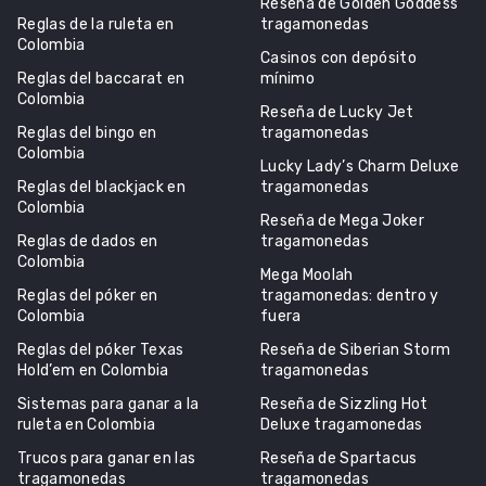
Reseña de Golden Goddess
Reglas de la ruleta en
tragamonedas
Colombia
Casinos con depósito
Reglas del baccarat en
mínimo
Colombia
Reseña de Lucky Jet
Reglas del bingo en
tragamonedas
Colombia
Lucky Lady’s Charm Deluxe
Reglas del blackjack en
tragamonedas
Colombia
Reseña de Mega Joker
Reglas de dados en
tragamonedas
Colombia
Mega Moolah
Reglas del póker en
tragamonedas: dentro y
Colombia
fuera
Reglas del póker Texas
Reseña de Siberian Storm
Hold’em en Colombia
tragamonedas
Sistemas para ganar a la
Reseña de Sizzling Hot
ruleta en Colombia
Deluxe tragamonedas
Trucos para ganar en las
Reseña de Spartacus
tragamonedas
tragamonedas