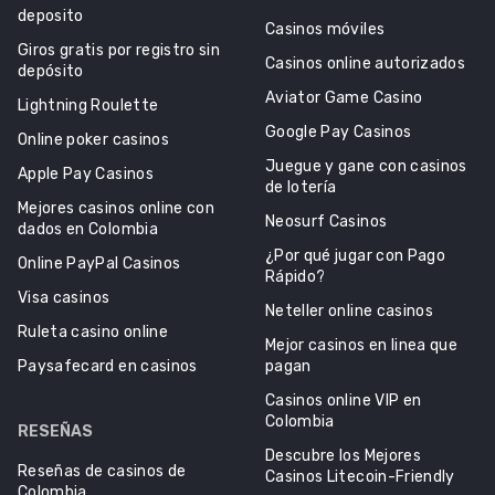
deposito
Casinos móviles
Giros gratis por registro sin
Casinos online autorizados
depósito
Aviator Game Casino
Lightning Roulette
Google Pay Casinos
Online poker casinos
Juegue y gane con casinos
Apple Pay Casinos
de lotería
Mejores casinos online con
Neosurf Casinos
dados en Colombia
¿Por qué jugar con Pago
Online PayPal Casinos
Rápido?
Visa casinos
Neteller online casinos
Ruleta casino online
Mejor casinos en linea que
Paysafecard en casinos
pagan
Casinos online VIP en
Colombia
RESEÑAS
Descubre los Mejores
Reseñas de casinos de
Casinos Litecoin-Friendly
Colombia