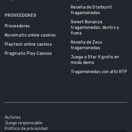
Reseña de Starburst
tragamonedas
PROVEEDORES
Sweet Bonanza
Proveedores
tragamonedas: dentro y
fuera
Novomatic online casinos
Reseña de Zeus
Playtech online casinos
tragamonedas
Pragmatic Play Casinos
Juega a Star X gratis en
modo demo
Tragamonedas con alto RTP
Autores
Juego responsable
Política de privacidad