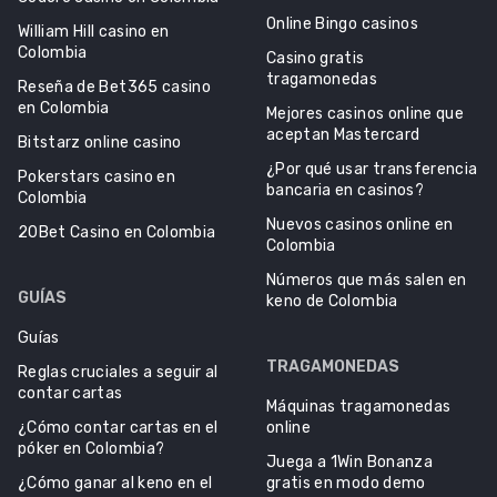
Online Bingo casinos
William Hill casino en
Colombia
Casino gratis
tragamonedas
Reseña de Bet365 casino
en Colombia
Mejores casinos online que
aceptan Mastercard
Bitstarz online casino
¿Por qué usar transferencia
Pokerstars casino en
bancaria en casinos?
Colombia
Nuevos casinos online en
20Bet Casino en Colombia
Colombia
Números que más salen en
GUÍAS
keno de Colombia
Guías
TRAGAMONEDAS
Reglas cruciales a seguir al
contar cartas
Máquinas tragamonedas
¿Cómo contar cartas en el
online
póker en Colombia?
Juega a 1Win Bonanza
¿Cómo ganar al keno en el
gratis en modo demo