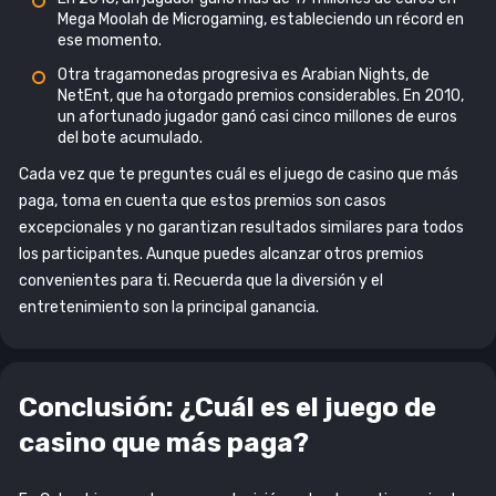
Mega Moolah de Microgaming, estableciendo un récord en
ese momento.
Otra tragamonedas progresiva es Arabian Nights, de
NetEnt, que ha otorgado premios considerables. En 2010,
un afortunado jugador ganó casi cinco millones de euros
del bote acumulado.
Cada vez que te preguntes cuál es el juego de casino que más
paga, toma en cuenta que estos premios son casos
excepcionales y no garantizan resultados similares para todos
los participantes. Aunque puedes alcanzar otros premios
convenientes para ti. Recuerda que la diversión y el
entretenimiento son la principal ganancia.
Conclusión: ¿Cuál es el juego de
casino que más paga?