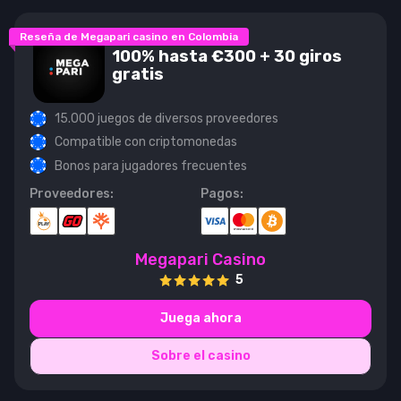
Reseña de Megapari casino en Colombia
100% hasta €300 + 30 giros
gratis
15.000 juegos de diversos proveedores
Compatible con criptomonedas
Bonos para jugadores frecuentes
Proveedores:
Pagos:
Megapari Casino
5
Juega ahora
Sobre el casino