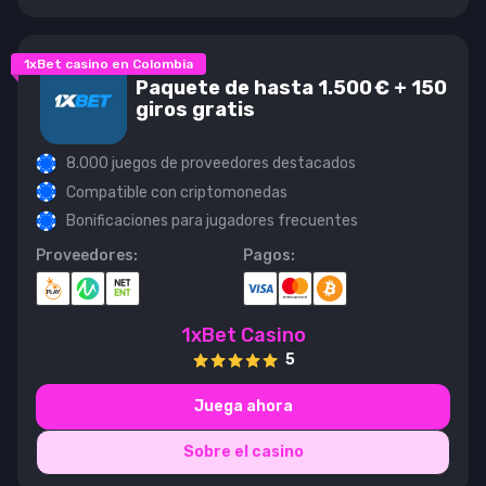
1xBet casino en Colombia
Paquete de hasta 1.500 € + 150
giros gratis
8.000 juegos de proveedores destacados
Compatible con criptomonedas
Bonificaciones para jugadores frecuentes
Proveedores:
Pagos:
1xBet Casino
5
Juega ahora
Sobre el casino