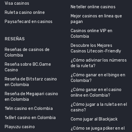
Visa casinos
Neteller online casinos
Ruleta casino online
Mejor casinos en linea que
Paysafecard en casinos
pagan
Casinos online VIP en
Colombia
RESEÑAS
Descubre los Mejores
Reseñas de casinos de
Casinos Litecoin-Friendly
Colombia
¿Cómo adivinar los números
Reseña sobre BC.Game
de la ruleta?
Casino
¿Cómo ganar en el bingo en
Reseña de Bitstarz casino
Colombia?
en Colombia
¿Cómo ganar en el casino
Reseña de Megapari casino
online en Colombia?
en Colombia
¿Cómo jugar a la ruleta en el
1Win casino en Colombia
casino?
1xBet casino en Colombia
Como jugar al Blackjack
Playuzu casino
¿Cómo se juega póker en el