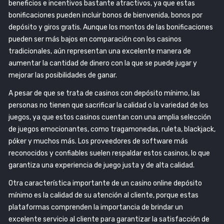
beneficios e incentivos bastante atractivos, ya que estas
bonificaciones pueden incluir bonos de bienvenida, bonos por
depósito y giros gratis. Aunque los montos de las bonificaciones
pueden ser más bajos en comparación con los casinos
tradicionales, aún representan una excelente manera de
aumentar la cantidad de dinero con la que se puede jugar y
mejorar las posibilidades de ganar.
A pesar de que se trata de casinos con depósito mínimo, las
personas no tienen que sacrificar la calidad o la variedad de los
juegos, ya que estos casinos cuentan con una amplia selección
de juegos emocionantes, como tragamonedas, ruleta, blackjack,
póker y muchos más. Los proveedores de software más
reconocidos y confiables suelen respaldar estos casinos, lo que
garantiza una experiencia de juego justa y de alta calidad.
Otra característica importante de un casino online depósito
mínimo es la calidad de su atención al cliente, porque estas
plataformas comprenden la importancia de brindar un
excelente servicio al cliente para garantizar la satisfacción de