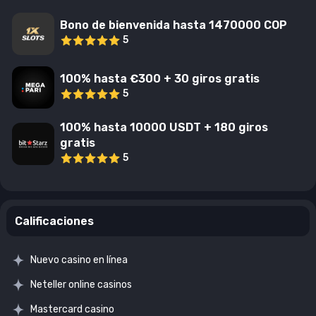
Bono de bienvenida hasta 1470000 COP
5
100% hasta €300 + 30 giros gratis
5
100% hasta 10000 USDT + 180 giros
gratis
5
Calificaciones
Nuevo casino en línea
Neteller online casinos
Mastercard casino