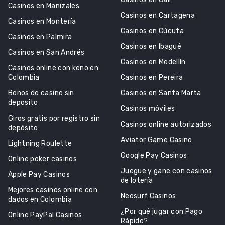
Casinos en Manizales
Casinos en Cartagena
Casinos en Montería
Casinos en Cúcuta
Casinos en Palmira
Casinos en Ibagué
Casinos en San Andrés
Casinos en Medellín
Casinos online con keno en
Colombia
Casinos en Pereira
Bonos de casino sin
Casinos en Santa Marta
deposito
Casinos móviles
Giros gratis por registro sin
Casinos online autorizados
depósito
Aviator Game Casino
Lightning Roulette
Google Pay Casinos
Online poker casinos
Juegue y gane con casinos
Apple Pay Casinos
de lotería
Mejores casinos online con
Neosurf Casinos
dados en Colombia
¿Por qué jugar con Pago
Online PayPal Casinos
Rápido?