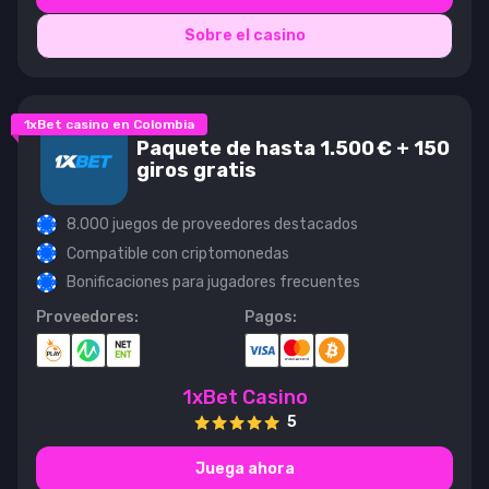
Sobre el casino
1xBet casino en Colombia
Paquete de hasta 1.500 € + 150
giros gratis
8.000 juegos de proveedores destacados
Compatible con criptomonedas
Bonificaciones para jugadores frecuentes
Proveedores:
Pagos:
1xBet Casino
5
Juega ahora