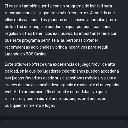
El casino también cuenta con un programa de lealtad para
recompensar a los jugadores más frecuentes. A medida que
ellos realizan apuestas y juegan en el casino, acumulan puntos
de lealtad que luego se pueden canjear por bonificaciones,
regalos y otros beneficios exclusivos. Es importante recalcar
que este programa permite a las personas obtener
recompensas adicionales y brinda incentivos para seguir
jugando en 888 Casino.
Este sitio web ofrece una experiencia de juego móvil de alta
calidad, en la que los jugadores colombianos pueden acceder a
sus juegos favoritos desde sus dispositivos móviles, ya sea a
través de una aplicación descargable o mediante el navegador
web. Esto proporciona flexibilidad y comodidad, ya que los
miembros pueden disfrutar de sus juegos preferidos en
cualquier momento y lugar.