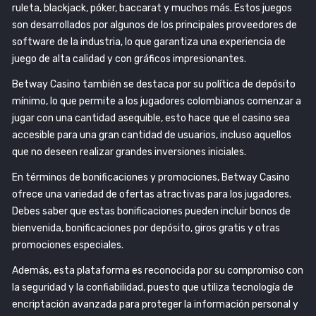
ruleta, blackjack, póker, baccarat y muchos más. Estos juegos
son desarrollados por algunos de los principales proveedores de
software de la industria, lo que garantiza una experiencia de
juego de alta calidad y con gráficos impresionantes.
Betway Casino también se destaca por su política de depósito
mínimo, lo que permite a los jugadores colombianos comenzar a
jugar con una cantidad asequible, esto hace que el casino sea
accesible para una gran cantidad de usuarios, incluso aquellos
que no deseen realizar grandes inversiones iniciales.
En términos de bonificaciones y promociones, Betway Casino
ofrece una variedad de ofertas atractivas para los jugadores.
Debes saber que estas bonificaciones pueden incluir bonos de
bienvenida, bonificaciones por depósito, giros gratis y otras
promociones especiales.
Además, esta plataforma es reconocida por su compromiso con
la seguridad y la confiabilidad, puesto que utiliza tecnología de
encriptación avanzada para proteger la información personal y