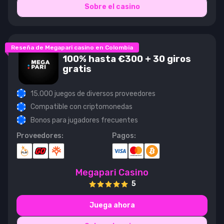
Sobre el casino
Reseña de Megapari casino en Colombia
100% hasta €300 + 30 giros
gratis
15.000 juegos de diversos proveedores
Compatible con criptomonedas
Bonos para jugadores frecuentes
Proveedores:
Pagos:
Megapari Casino
5
Juega ahora