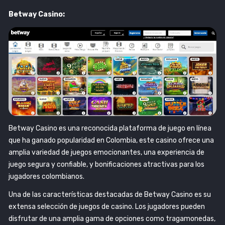
Betway Casino:
Betway Casino es una reconocida plataforma de juego en línea
que ha ganado popularidad en Colombia, este casino ofrece una
amplia variedad de juegos emocionantes, una experiencia de
juego segura y confiable, y bonificaciones atractivas para los
jugadores colombianos.
Una de las características destacadas de Betway Casino es su
extensa selección de juegos de casino. Los jugadores pueden
disfrutar de una amplia gama de opciones como tragamonedas,