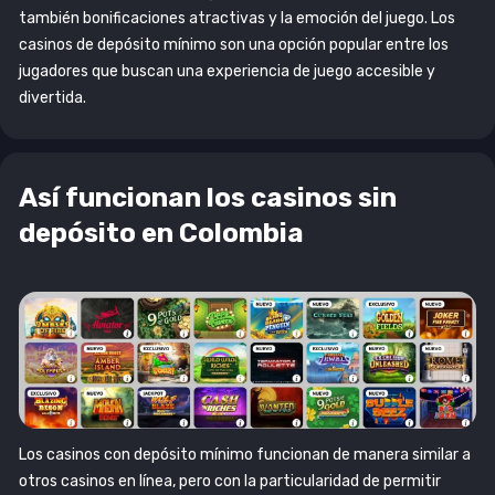
también bonificaciones atractivas y la emoción del juego. Los
casinos de depósito mínimo son una opción popular entre los
jugadores que buscan una experiencia de juego accesible y
divertida.
Así funcionan los casinos sin
depósito en Colombia
Los casinos con depósito mínimo funcionan de manera similar a
otros casinos en línea, pero con la particularidad de permitir