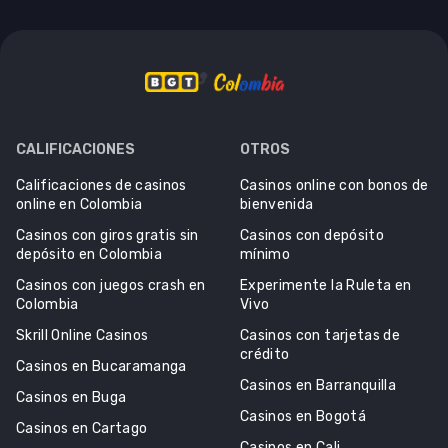
CALIFICACIONES
OTROS
Calificaciones de casinos
Casinos online con bonos de
online en Colombia
bienvenida
Casinos con giros gratis sin
Casinos con depósito
depósito en Colombia
mínimo
Casinos con juegos crash en
Experimente la Ruleta en
Colombia
Vivo
Skrill Online Casinos
Casinos con tarjetas de
crédito
Casinos en Bucaramanga
Casinos en Barranquilla
Casinos en Buga
Casinos en Bogotá
Casinos en Cartago
Casinos en Cali