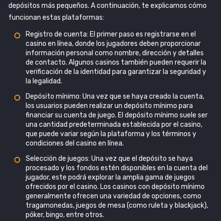
depósitos más pequeños. A continuación, te explicamos cómo
funcionan estas plataformas:
Registro de cuenta: El primer paso es registrarse en el
casino en línea, donde los jugadores deben proporcionar
información personal como nombre, dirección y detalles
de contacto. Algunos casinos también pueden requerir la
verificación de la identidad para garantizar la seguridad y
la legalidad.
Depósito mínimo: Una vez que se haya creado la cuenta,
los usuarios pueden realizar un depósito mínimo para
financiar su cuenta de juego. El depósito mínimo suele ser
una cantidad predeterminada establecida por el casino,
que puede variar según la plataforma y los términos y
condiciones del casino en línea.
Selección de juegos: Una vez que el depósito se haya
procesado y los fondos estén disponibles en la cuenta del
jugador, este podrá explorar la amplia gama de juegos
ofrecidos por el casino. Los casinos con depósito mínimo
generalmente ofrecen una variedad de opciones, como
tragamonedas, juegos de mesa (como ruleta y blackjack),
póker, bingo, entre otros.