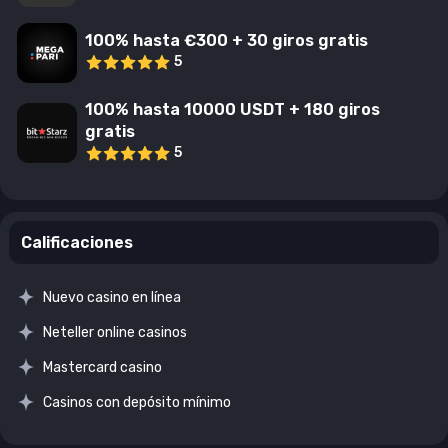
100% hasta €300 + 30 giros gratis
5
100% hasta 10000 USDT + 180 giros
gratis
5
Calificaciones
Nuevo casino en línea
Neteller online casinos
Mastercard casino
Casinos con depósito mínimo