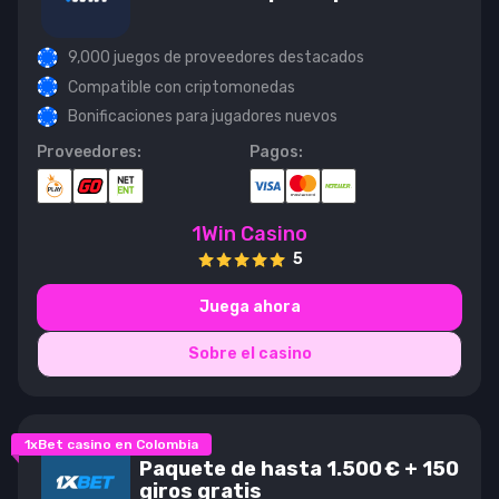
9,000 juegos de proveedores destacados
Compatible con criptomonedas
Bonificaciones para jugadores nuevos
Proveedores:
Pagos:
1Win Casino
5
Juega ahora
Sobre el casino
1xBet casino en Colombia
Paquete de hasta 1.500 € + 150
giros gratis