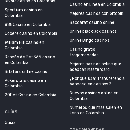
Rivalo casino en Colombia
Casino en Línea en Colombia
Sportium casino en
Mejores casinos con bitcoin
Colombia
Baccarat casino online
888Casino en Colombia
Online blackjack casinos
Codere casino en Colombia
Online Bingo casinos
William Hill casino en
Colombia
Casino gratis
tragamonedas
Reseña de Bet365 casino
en Colombia
Mejores casinos online que
aceptan Mastercard
Bitstarz online casino
¿Por qué usar transferencia
Pokerstars casino en
bancaria en casinos?
Colombia
Nuevos casinos online en
20Bet Casino en Colombia
Colombia
Números que más salen en
GUÍAS
keno de Colombia
Guías