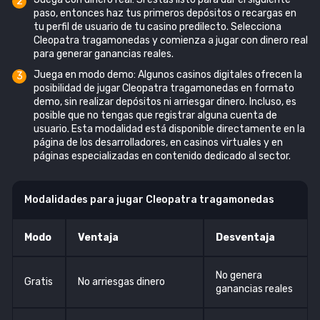
paso, entonces haz tus primeros depósitos o recargas en
tu perfil de usuario de tu casino predilecto. Selecciona
Cleopatra tragamonedas y comienza a jugar con dinero real
para generar ganancias reales.
Juega en modo demo: Algunos casinos digitales ofrecen la
posibilidad de jugar Cleopatra tragamonedas en formato
demo, sin realizar depósitos ni arriesgar dinero. Incluso, es
posible que no tengas que registrar alguna cuenta de
usuario. Esta modalidad está disponible directamente en la
página de los desarrolladores, en casinos virtuales y en
páginas especializadas en contenido dedicado al sector.
Modalidades para jugar Cleopatra tragamonedas
Modo
Ventaja
Desventaja
No genera
Gratis
No arriesgas dinero
ganancias reales