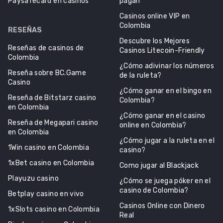
Paysafecard en casinos
pagan
Casinos online VIP en
Colombia
RESEÑAS
Descubre los Mejores
Reseñas de casinos de
Casinos Litecoin-Friendly
Colombia
¿Cómo adivinar los números
Reseña sobre BC.Game
de la ruleta?
Casino
¿Cómo ganar en el bingo en
Reseña de Bitstarz casino
Colombia?
en Colombia
¿Cómo ganar en el casino
Reseña de Megapari casino
online en Colombia?
en Colombia
¿Cómo jugar a la ruleta en el
1Win casino en Colombia
casino?
1xBet casino en Colombia
Como jugar al Blackjack
Playuzu casino
¿Cómo se juega póker en el
casino de Colombia?
Betplay casino en vivo
Casinos Online con Dinero
1xSlots casino en Colombia
Real