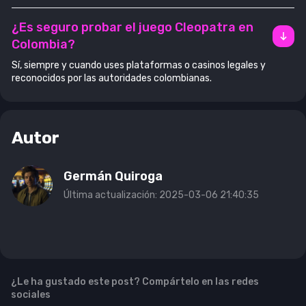
¿Es seguro probar el juego Cleopatra en
Colombia?
Sí, siempre y cuando uses plataformas o casinos legales y
reconocidos por las autoridades colombianas.
Autor
Germán Quiroga
Última actualización: 2025-03-06 21:40:35
¿Le ha gustado este post? Compártelo en las redes
sociales