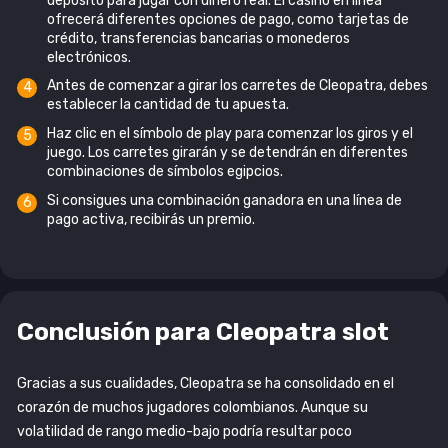
depósito para jugar con dinero real. El casino en línea
ofrecerá diferentes opciones de pago, como tarjetas de
crédito, transferencias bancarias o monederos
electrónicos.
Antes de comenzar a girar los carretes de Cleopatra, debes
establecer la cantidad de tu apuesta.
Haz clic en el símbolo de play para comenzar los giros y el
juego. Los carretes girarán y se detendrán en diferentes
combinaciones de símbolos egipcios.
Si consigues una combinación ganadora en una línea de
pago activa, recibirás un premio.
Conclusión para Cleopatra slot
Gracias a sus cualidades, Cleopatra se ha consolidado en el
corazón de muchos jugadores colombianos. Aunque su
volatilidad de rango medio-bajo podría resultar poco