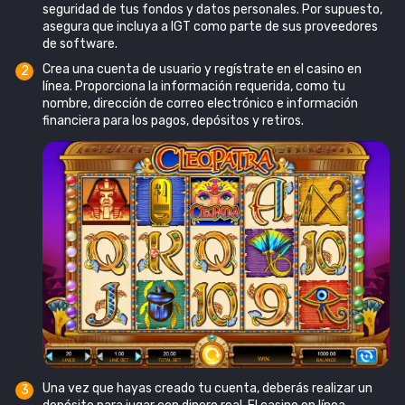
seguridad de tus fondos y datos personales. Por supuesto,
asegura que incluya a IGT como parte de sus proveedores
de software.
Crea una cuenta de usuario y regístrate en el casino en
línea. Proporciona la información requerida, como tu
nombre, dirección de correo electrónico e información
financiera para los pagos, depósitos y retiros.
Una vez que hayas creado tu cuenta, deberás realizar un