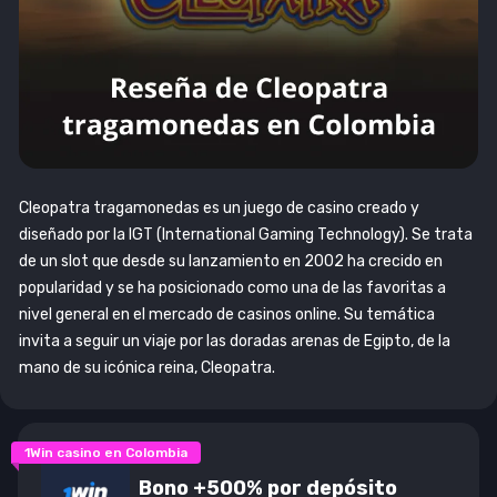
Cleopatra tragamonedas es un juego de casino creado y
diseñado por la IGT (International Gaming Technology). Se trata
de un slot que desde su lanzamiento en 2002 ha crecido en
popularidad y se ha posicionado como una de las favoritas a
nivel general en el mercado de casinos online. Su temática
invita a seguir un viaje por las doradas arenas de Egipto, de la
mano de su icónica reina, Cleopatra.
1Win casino en Colombia
Bono +500% por depósito