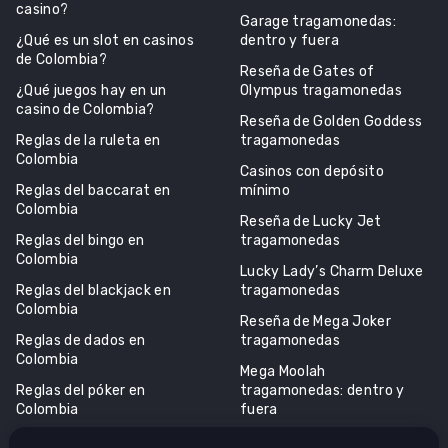
casino?
Garage tragamonedas:
¿Qué es un slot en casinos
dentro y fuera
de Colombia?
Reseña de Gates of
¿Qué juegos hay en un
Olympus tragamonedas
casino de Colombia?
Reseña de Golden Goddess
Reglas de la ruleta en
tragamonedas
Colombia
Casinos con depósito
Reglas del baccarat en
mínimo
Colombia
Reseña de Lucky Jet
Reglas del bingo en
tragamonedas
Colombia
Lucky Lady’s Charm Deluxe
Reglas del blackjack en
tragamonedas
Colombia
Reseña de Mega Joker
Reglas de dados en
tragamonedas
Colombia
Mega Moolah
Reglas del póker en
tragamonedas: dentro y
Colombia
fuera
Reglas del póker Texas
Reseña de Siberian Storm