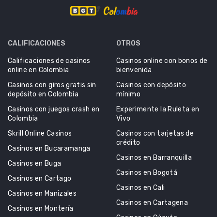
CALIFICACIONES
OTROS
Calificaciones de casinos
Casinos online con bonos de
online en Colombia
bienvenida
Casinos con giros gratis sin
Casinos con depósito
depósito en Colombia
mínimo
Casinos con juegos crash en
Experimente la Ruleta en
Colombia
Vivo
Skrill Online Casinos
Casinos con tarjetas de
crédito
Casinos en Bucaramanga
Casinos en Barranquilla
Casinos en Buga
Casinos en Bogotá
Casinos en Cartago
Casinos en Cali
Casinos en Manizales
Casinos en Cartagena
Casinos en Montería