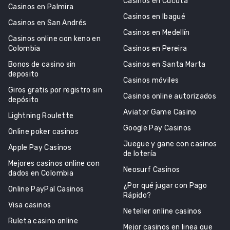
Casinos en Cúcuta
Casinos en Palmira
Casinos en Ibagué
Casinos en San Andrés
Casinos en Medellín
Casinos online con keno en
Colombia
Casinos en Pereira
Bonos de casino sin
Casinos en Santa Marta
deposito
Casinos móviles
Giros gratis por registro sin
Casinos online autorizados
depósito
Aviator Game Casino
Lightning Roulette
Google Pay Casinos
Online poker casinos
Juegue y gane con casinos
Apple Pay Casinos
de lotería
Mejores casinos online con
Neosurf Casinos
dados en Colombia
¿Por qué jugar con Pago
Online PayPal Casinos
Rápido?
Visa casinos
Neteller online casinos
Ruleta casino online
Mejor casinos en linea que