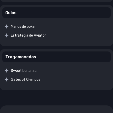
Guías
Manos de poker
Estrategia de Aviator
Tragamonedas
Sweet bonanza
Gates of Olympus