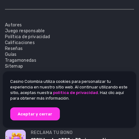
Autores
Juego responsable
Política de privacidad
Calificaciones
Reseñas
Guías
Tragamonedas
Sitemap
Casino Colombia utiliza cookies para personalizar tu
experiencia en nuestro sitio web. Al continuar utilizando este
sitio, aceptas nuestra
politica de privacidad
. Haz clic aquí
para obtener más información.
Desde 2023, Casino de Colombia ofrece reseñas independientes
Aceptar y cerrar
de juegos de azar en línea. Visite nuestro sitio web para ver las
reseñas, comparaciones, guías y comentarios de jugadores
RECLAMA TU BONO
reales. Descubra cómo elegir el mejor casino en línea, conozca