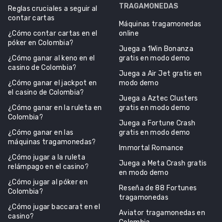
TRAGAMONEDAS
Reglas cruciales a seguir al
contar cartas
Máquinas tragamonedas
¿Cómo contar cartas en el
online
póker en Colombia?
Juega a 1Win Bonanza
¿Cómo ganar al keno en el
gratis en modo demo
casino de Colombia?
Juega a Air Jet gratis en
¿Cómo ganar el jackpot en
modo demo
el casino de Colombia?
Juega a Aztec Clusters
¿Cómo ganar en la ruleta en
gratis en modo demo
Colombia?
Juega a Fortune Crash
¿Cómo ganar en las
gratis en modo demo
máquinas tragamonedas?
Immortal Romance
¿Cómo jugar a la ruleta
Juega a Meta Crash gratis
relámpago en el casino?
en modo demo
¿Cómo jugar al póker en
Reseña de 88 Fortunes
Colombia?
tragamonedas
¿Cómo jugar baccarat en el
Aviator tragamonedas en
casino?