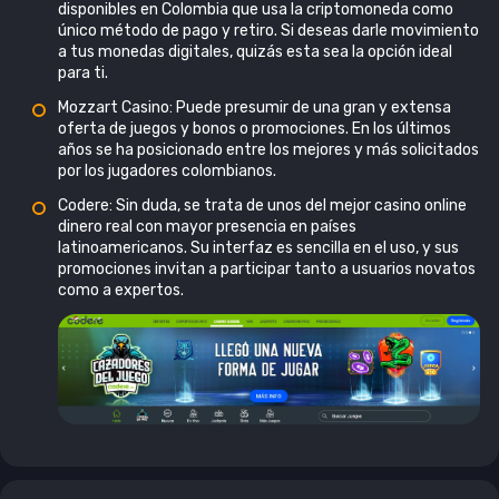
disponibles en Colombia que usa la criptomoneda como
único método de pago y retiro. Si deseas darle movimiento
a tus monedas digitales, quizás esta sea la opción ideal
para ti.
Mozzart Casino: Puede presumir de una gran y extensa
oferta de juegos y bonos o promociones. En los últimos
años se ha posicionado entre los mejores y más solicitados
por los jugadores colombianos.
Codere: Sin duda, se trata de unos del mejor casino online
dinero real con mayor presencia en países
latinoamericanos. Su interfaz es sencilla en el uso, y sus
promociones invitan a participar tanto a usuarios novatos
como a expertos.