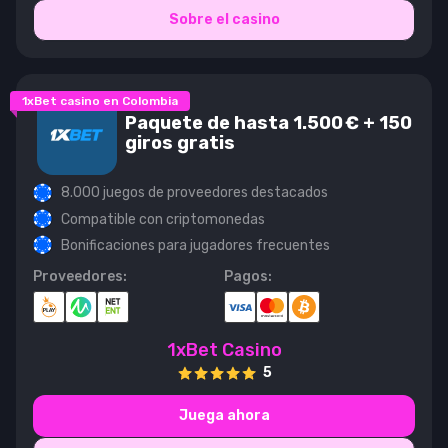
Sobre el casino
1xBet casino en Colombia
Paquete de hasta 1.500 € + 150
giros gratis
8.000 juegos de proveedores destacados
Compatible con criptomonedas
Bonificaciones para jugadores frecuentes
Proveedores:
Pagos:
1xBet Casino
5
Juega ahora