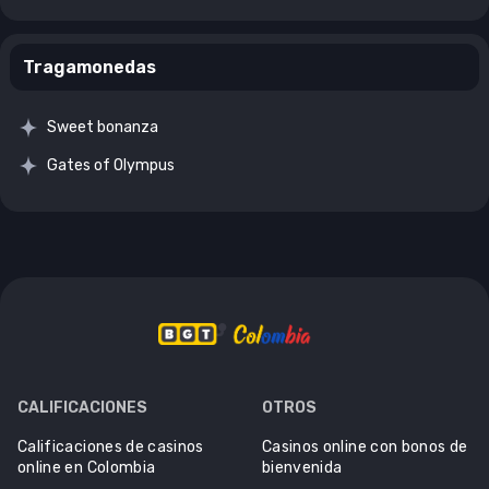
Tragamonedas
Sweet bonanza
Gates of Olympus
CALIFICACIONES
OTROS
Calificaciones de casinos
Casinos online con bonos de
online en Colombia
bienvenida