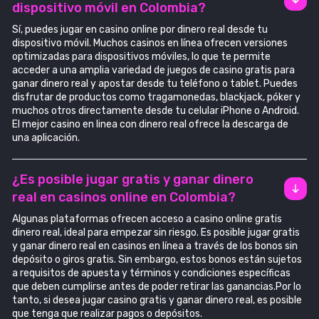
dispositivo móvil en Colombia?
Sí, puedes jugar en casino online por dinero real desde tu
dispositivo móvil. Muchos casinos en línea ofrecen versiones
optimizadas para dispositivos móviles, lo que te permite
acceder a una amplia variedad de juegos de casino gratis para
ganar dinero real y apostar desde tu teléfono o tablet. Puedes
disfrutar de productos como tragamonedas, blackjack, póker y
muchos otros directamente desde tu celular iPhone o Android.
El mejor casino en linea con dinero real ofrece la descarga de
una aplicación.
¿Es posible jugar gratis y ganar dinero
real en casinos online en Colombia?
Algunas plataformas ofrecen acceso a casino online gratis
dinero real, ideal para empezar sin riesgo. Es posible jugar gratis
y ganar dinero real en casinos en línea a través de los bonos sin
depósito o giros gratis. Sin embargo, estos bonos están sujetos
a requisitos de apuesta y términos y condiciones específicas
que deben cumplirse antes de poder retirar las ganancias.Por lo
tanto, si desea jugar casino gratis y ganar dinero real, es posible
que tenga que realizar pagos o depósitos.