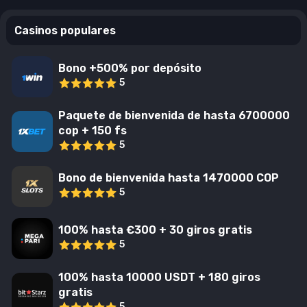
Casinos populares
Bono +500% por depósito
5
Paquete de bienvenida de hasta 6700000
cop + 150 fs
5
Bono de bienvenida hasta 1470000 COP
5
100% hasta €300 + 30 giros gratis
5
100% hasta 10000 USDT + 180 giros
gratis
5