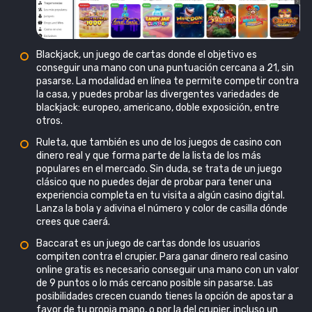
Blackjack, un juego de cartas donde el objetivo es
conseguir una mano con una puntuación cercana a 21, sin
pasarse. La modalidad en línea te permite competir contra
la casa, y puedes probar las divergentes variedades de
blackjack: europeo, americano, doble exposición, entre
otros.
Ruleta, que también es uno de los juegos de casino con
dinero real y que forma parte de la lista de los más
populares en el mercado. Sin duda, se trata de un juego
clásico que no puedes dejar de probar para tener una
experiencia completa en tu visita a algún casino digital.
Lanza la bola y adivina el número y color de casilla dónde
crees que caerá.
Baccarat es un juego de cartas donde los usuarios
compiten contra el crupier. Para ganar dinero real casino
online gratis es necesario conseguir una mano con un valor
de 9 puntos o lo más cercano posible sin pasarse. Las
posibilidades crecen cuando tienes la opción de apostar a
favor de tu propia mano, o por la del crupier, incluso un