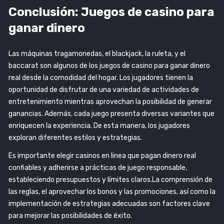
Conclusión: Juegos de casino para
ganar dinero
Las máquinas tragamonedas, el blackjack, la ruleta, y el
baccarat son algunos de los juegos de casino para ganar dinero
real desde la comodidad del hogar. Los jugadores tienen la
oportunidad de disfrutar de una variedad de actividades de
entretenimiento mientras aprovechan la posibilidad de generar
ganancias. Además, cada juego presenta diversas variantes que
enriquecen la experiencia. De esta manera, los jugadores
exploran diferentes estilos y estrategias.
Es importante elegir casinos en linea que pagan dinero real
confiables y adherirse a prácticas de juego responsable,
estableciendo presupuestos y límites claros.La comprensión de
las reglas, el aprovechar los bonos y las promociones, así como la
implementación de estrategias adecuadas son factores clave
para mejorar las posibilidades de éxito.