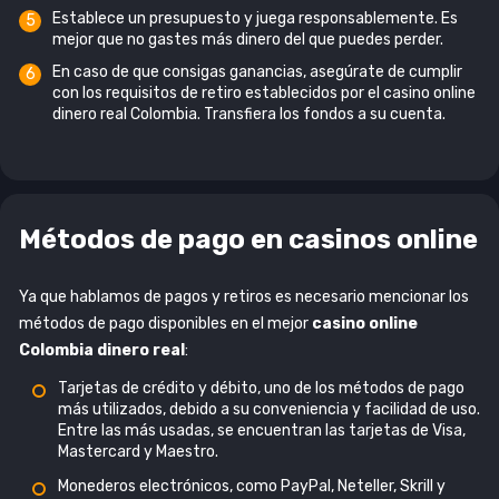
Establece un presupuesto y juega responsablemente. Es
mejor que no gastes más dinero del que puedes perder.
En caso de que consigas ganancias, asegúrate de cumplir
con los requisitos de retiro establecidos por el casino online
dinero real Colombia. Transfiera los fondos a su cuenta.
Métodos de pago en casinos online
Ya que hablamos de pagos y retiros es necesario mencionar los
métodos de pago disponibles en el mejor
casino online
Colombia dinero real
:
Tarjetas de crédito y débito, uno de los métodos de pago
más utilizados, debido a su conveniencia y facilidad de uso.
Entre las más usadas, se encuentran las tarjetas de Visa,
Mastercard y Maestro.
Monederos electrónicos, como PayPal, Neteller, Skrill y