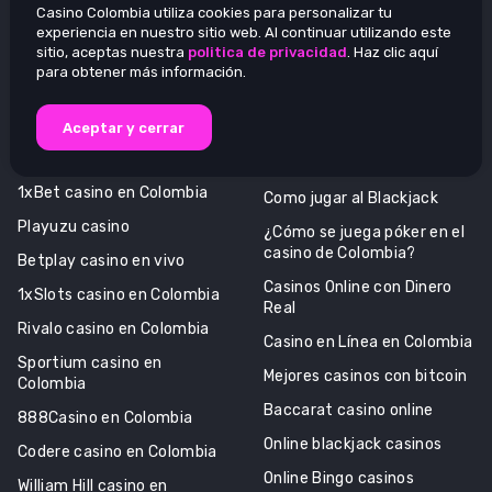
Casino Colombia utiliza cookies para personalizar tu
Casino
¿Cómo ganar en el bingo en
experiencia en nuestro sitio web. Al continuar utilizando este
Reseña de Bitstarz casino
sitio, aceptas nuestra
politica de privacidad
. Haz clic aquí
Colombia?
en Colombia
para obtener más información.
¿Cómo ganar en el casino
Reseña de Megapari casino
online en Colombia?
en Colombia
Aceptar y cerrar
¿Cómo jugar a la ruleta en el
1Win casino en Colombia
casino?
1xBet casino en Colombia
Como jugar al Blackjack
Playuzu casino
¿Cómo se juega póker en el
casino de Colombia?
Betplay casino en vivo
Casinos Online con Dinero
1xSlots casino en Colombia
Real
Rivalo casino en Colombia
Casino en Línea en Colombia
Sportium casino en
Mejores casinos con bitcoin
Colombia
Baccarat casino online
888Casino en Colombia
Online blackjack casinos
Codere casino en Colombia
Online Bingo casinos
William Hill casino en