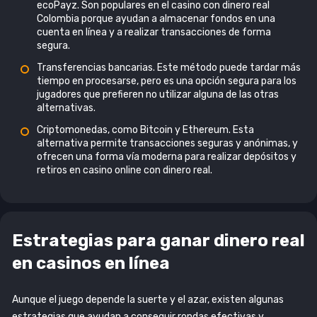
ecoPayz. Son populares en el casino con dinero real
Colombia porque ayudan a almacenar fondos en una
cuenta en línea y a realizar transacciones de forma
segura.
Transferencias bancarias. Este método puede tardar más
tiempo en procesarse, pero es una opción segura para los
jugadores que prefieren no utilizar alguna de las otras
alternativas.
Criptomonedas, como Bitcoin y Ethereum. Esta
alternativa permite transacciones seguras y anónimas, y
ofrecen una forma vía moderna para realizar depósitos y
retiros en casino online con dinero real.
Estrategias para ganar dinero real
en casinos en línea
Aunque el juego depende la suerte y el azar, existen algunas
estrategias que ayudan a conseguir rondas efectivas y