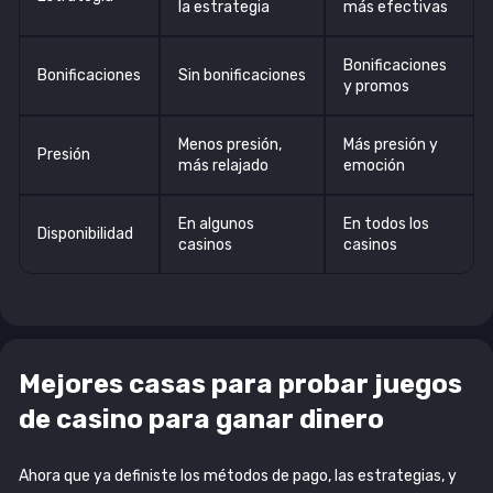
la estrategia
más efectivas
Bonificaciones
Bonificaciones
Sin bonificaciones
y promos
Menos presión,
Más presión y
Presión
más relajado
emoción
En algunos
En todos los
Disponibilidad
casinos
casinos
Mejores casas para probar juegos
de casino para ganar dinero
Ahora que ya definiste los métodos de pago, las estrategias, y