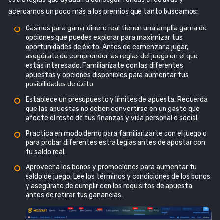
acercarnos un poco más a los premios que tanto buscamos:
Casinos para ganar dinero real tienen una amplia gama de
opciones que puedes explorar para maximizar tus
oportunidades de éxito. Antes de comenzar a jugar,
asegúrate de comprender las reglas del juego en el que
estás interesado. Familiarízate con las diferentes
apuestas y opciones disponibles para aumentar tus
posibilidades de éxito.
Establece un presupuesto y límites de apuesta. Recuerda
que las apuestas no deben convertirse en un gasto que
afecte el resto de tus finanzas y vida personal o social.
Practica en modo demo para familiarizarte con el juego o
para probar diferentes estrategias antes de apostar con
tu saldo real.
Aprovecha los bonos y promociones para aumentar tu
saldo de juego. Lee los términos y condiciones de los bonos
y asegúrate de cumplir con los requisitos de apuesta
antes de retirar tus ganancias.