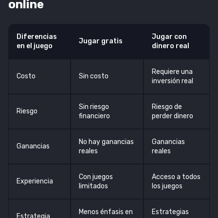
online
Diferencias
Jugar con
Jugar gratis
en el juego
dinero real
Requiere una
Costo
Sin costo
inversión real
Sin riesgo
Riesgo de
Riesgo
financiero
perder dinero
No hay ganancias
Ganancias
Ganancias
reales
reales
Con juegos
Acceso a todos
Experiencia
limitados
los juegos
Menos énfasis en
Estrategias
Estrategia