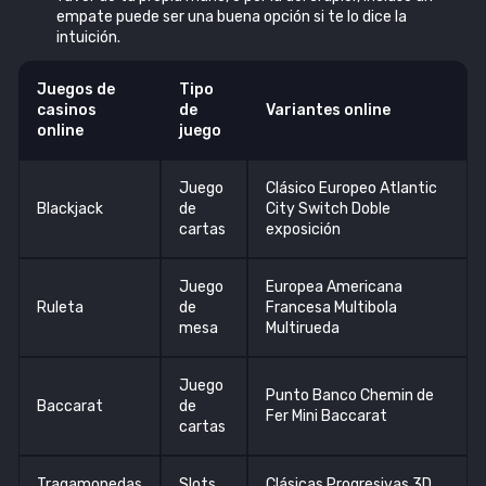
empate puede ser una buena opción si te lo dice la
intuición.
Juegos de
Tipo
casinos
de
Variantes online
online
juego
Juego
Clásico Europeo Atlantic
Blackjack
de
City Switch Doble
cartas
exposición
Juego
Europea Americana
Ruleta
de
Francesa Multibola
mesa
Multirueda
Juego
Punto Banco Chemin de
Baccarat
de
Fer Mini Baccarat
cartas
Tragamonedas
Slots
Clásicas Progresivas 3D