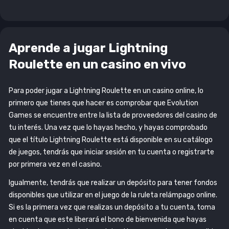
Aprende a jugar Lightning
Roulette en un casino en vivo
Para poder jugar a Lightning Roulette en un casino online, lo
primero que tienes que hacer es comprobar que Evolution
Games se encuentre entre la lista de proveedores del casino de
tu interés. Una vez que lo hayas hecho, y hayas comprobado
que el título Lightning Roulette está disponible en su catálogo
de juegos, tendrás que iniciar sesión en tu cuenta o registrarte
por primera vez en el casino.
Igualmente, tendrás que realizar un depósito para tener fondos
disponibles que utilizar en el juego de la ruleta relámpago online.
Si es la primera vez que realizas un depósito a tu cuenta, toma
en cuenta que este liberará el bono de bienvenida que hayas