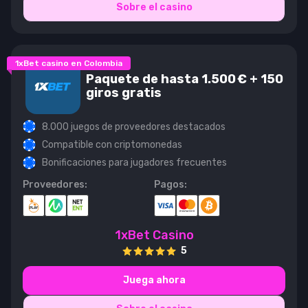
Sobre el casino
1xBet casino en Colombia
Paquete de hasta 1.500 € + 150
giros gratis
8.000 juegos de proveedores destacados
Compatible con criptomonedas
Bonificaciones para jugadores frecuentes
Proveedores:
Pagos:
1xBet Casino
5
Juega ahora