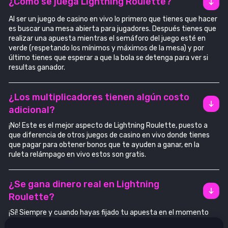
¿Cómo se juega Lightning Roulette?
Al ser un juego de casino en vivo lo primero que tienes que hacer
es buscar una mesa abierta para jugadores. Después tienes que
realizar una apuesta mientras el semáforo del juego esté en
verde (respetando los mínimos y máximos de la mesa) y por
último tienes que esperar a que la bola se detenga para ver si
resultas ganador.
¿Los multiplicadores tienen algún costo
adicional?
¡No! Este es el mejor aspecto de Lightning Roulette, puesto a
que diferencia de otros juegos de casino en vivo donde tienes
que pagar para obtener bonos que te ayuden a ganar, en la
ruleta relámpago en vivo estos son gratis.
¿Se gana dinero real en Lightning
Roulette?
¡Sí! Siempre y cuando hayas fijado tu apuesta en el momento
correcto durante la partida. Además, para asegurarte de que