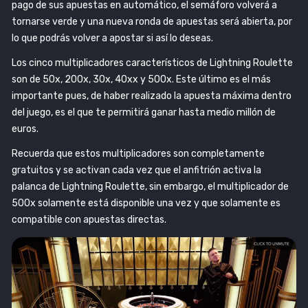
pago de sus apuestas en automático, el semáforo volverá a
tornarse verde y una nueva ronda de apuestas será abierta, por
lo que podrás volver a apostar si así lo deseas.
Los cinco multiplicadores característicos de Lightning Roulette
son de 50x, 200x, 30x, 40xx y 500x. Este último es el más
importante pues, de haber realizado la apuesta máxima dentro
del juego, es el que te permitirá ganar hasta medio millón de
euros.
Recuerda que estos multiplicadores son completamente
gratuitos y se activan cada vez que el anfitrión activa la
palanca de Lightning Roulette, sin embargo, el multiplicador de
500x solamente está disponible una vez y que solamente es
compatible con apuestas directas.