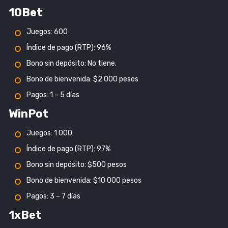
10Bet
Juegos: 600
Índice de pago (RTP): 96%
Bono sin depósito: No tiene.
Bono de bienvenida: $2 000 pesos
Pagos: 1 – 5 días
WinPot
Juegos: 1 000
Índice de pago (RTP): 97%
Bono sin depósito: $500 pesos
Bono de bienvenida: $10 000 pesos
Pagos: 3 – 7 días
1xBet