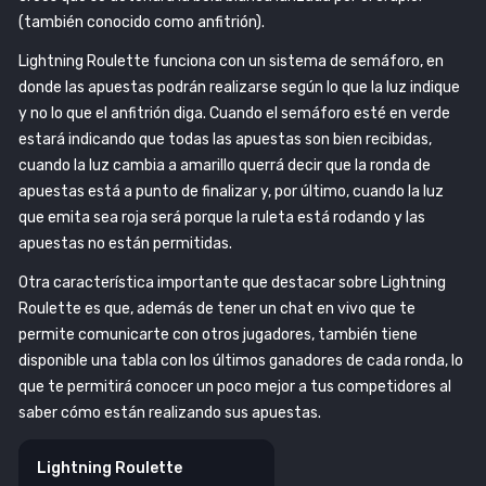
(también conocido como anfitrión).
Lightning Roulette funciona con un sistema de semáforo, en
donde las apuestas podrán realizarse según lo que la luz indique
y no lo que el anfitrión diga. Cuando el semáforo esté en verde
estará indicando que todas las apuestas son bien recibidas,
cuando la luz cambia a amarillo querrá decir que la ronda de
apuestas está a punto de finalizar y, por último, cuando la luz
que emita sea roja será porque la ruleta está rodando y las
apuestas no están permitidas.
Otra característica importante que destacar sobre Lightning
Roulette es que, además de tener un chat en vivo que te
permite comunicarte con otros jugadores, también tiene
disponible una tabla con los últimos ganadores de cada ronda, lo
que te permitirá conocer un poco mejor a tus competidores al
saber cómo están realizando sus apuestas.
Lightning Roulette