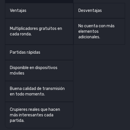
Ventajas
Desventajas
No cuenta con más
Multiplicadores gratuitos en
elementos
cada ronda.
adicionales.
Partidas rápidas
Disponible en dispositivos
móviles
Buena calidad de transmisión
en todo momento.
Crupieres reales que hacen
más interesantes cada
partida.