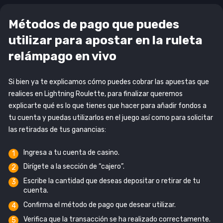
Métodos de pago que puedes
utilizar para apostar en la ruleta
relámpago en vivo
Si bien ya te explicamos cómo puedes cobrar las apuestas que
realices en Lightning Roulette, para finalizar queremos
explicarte qué es lo que tienes que hacer para añadir fondos a
tu cuenta y puedas utilizarlos en el juego así como para solicitar
las retiradas de tus ganancias:
Ingresa a tu cuenta de casino.
Dirígete a la sección de “cajero”.
Escribe la cantidad que deseas depositar o retirar de tu
cuenta.
Confirma el método de pago que desear utilizar.
Verifica que la transacción se ha realizado correctamente.