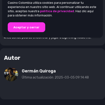
puedes cobrar el dinero tienes que estar en un casino online
Casino Colombia utiliza cookies para personalizar tu
confiable.
experiencia en nuestro sitio web. Al continuar utilizando este
sitio, aceptas nuestra
politica de privacidad
. Haz clic aquí
para obtener más información.
¿En qué casinos online Lightning Roulette
está disponible?
Aceptar y cerrar
En este artículo te hemos dejado varias opciones de casinos en
línea donde podrás encontrar y jugar a Lightning Roulette.
Autor
Germán Quiroga
Última actualización: 2025-03-05 09:14:48