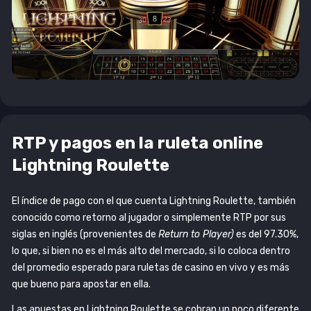
RTP y pagos en la ruleta online
Lightning Roulette
El índice de pago con el que cuenta Lightning Roulette, también
conocido como retorno al jugador o simplemente RTP por sus
siglas en inglés (provenientes de
Return to Player)
es del 97.30%,
lo que, si bien no es el más alto del mercado, si lo coloca dentro
del promedio esperado para ruletas de casino en vivo y es más
que bueno para apostar en ella.
Las apuestas en Lightning Roulette se cobran un poco diferente