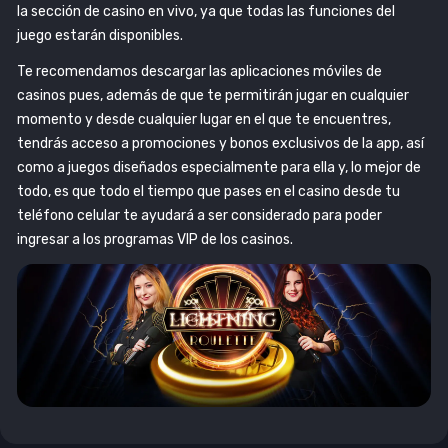
la sección de casino en vivo, ya que todas las funciones del
juego estarán disponibles.
Te recomendamos descargar las aplicaciones móviles de
casinos pues, además de que te permitirán jugar en cualquier
momento y desde cualquier lugar en el que te encuentres,
tendrás acceso a promociones y bonos exclusivos de la app, así
como a juegos diseñados especialmente para ella y, lo mejor de
todo, es que todo el tiempo que pases en el casino desde tu
teléfono celular te ayudará a ser considerado para poder
ingresar a los programas VIP de los casinos.