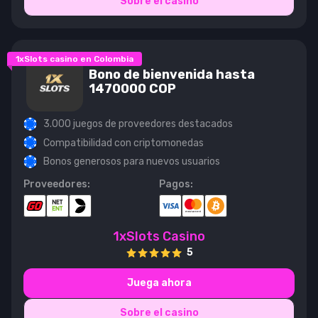
Sobre el casino
1xSlots casino en Colombia
Bono de bienvenida hasta
1470000 COP
3.000 juegos de proveedores destacados
Compatibilidad con criptomonedas
Bonos generosos para nuevos usuarios
Proveedores:
Pagos:
1xSlots Casino
5
Juega ahora
Sobre el casino