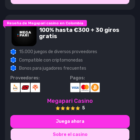
Reseña de Megapari casino en Colombia
100% hasta €300 + 30 giros
gratis
15.000 juegos de diversos proveedores
Compatible con criptomonedas
Bonos para jugadores frecuentes
Proveedores:
Pagos:
Megapari Casino
5
Juega ahora
Sobre el casino