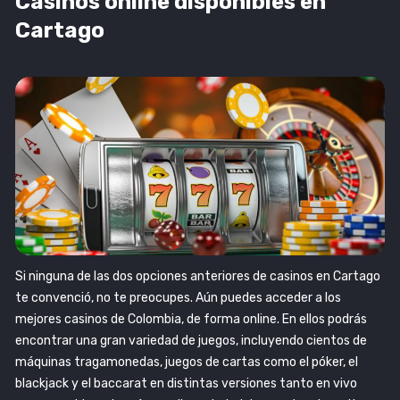
Casinos online disponibles en
Cartago
Si ninguna de las dos opciones anteriores de casinos en Cartago
te convenció, no te preocupes. Aún puedes acceder a los
mejores casinos de Colombia, de forma online. En ellos podrás
encontrar una gran variedad de juegos, incluyendo cientos de
máquinas tragamonedas, juegos de cartas como el póker, el
blackjack y el baccarat en distintas versiones tanto en vivo