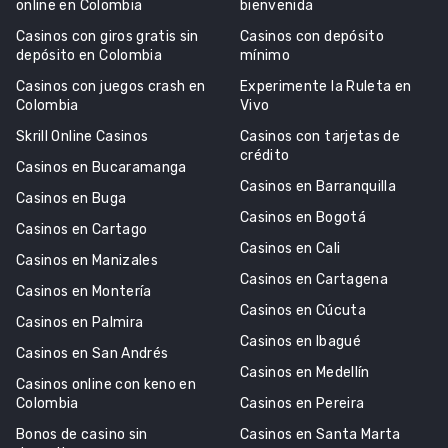
online en Colombia
bienvenida
Casinos con giros gratis sin
Casinos con depósito
depósito en Colombia
mínimo
Casinos con juegos crash en
Experimente la Ruleta en
Colombia
Vivo
Skrill Online Casinos
Casinos con tarjetas de
crédito
Casinos en Bucaramanga
Casinos en Barranquilla
Casinos en Buga
Casinos en Bogotá
Casinos en Cartago
Casinos en Cali
Casinos en Manizales
Casinos en Cartagena
Casinos en Montería
Casinos en Cúcuta
Casinos en Palmira
Casinos en Ibagué
Casinos en San Andrés
Casinos en Medellín
Casinos online con keno en
Colombia
Casinos en Pereira
Bonos de casino sin
Casinos en Santa Marta