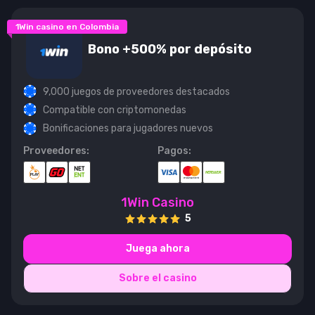
1Win casino en Colombia
Bono +500% por depósito
9,000 juegos de proveedores destacados
Compatible con criptomonedas
Bonificaciones para jugadores nuevos
Proveedores:
Pagos:
1Win Casino
5
Juega ahora
Sobre el casino