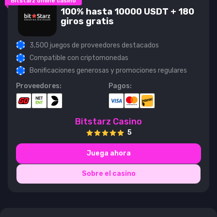
Bitstarz online casino
100% hasta 10000 USDT + 180
giros gratis
3,500 juegos de proveedores destacados
Compatible con criptomonedas
Bonificaciones generosas y promociones regulares
Proveedores:
Pagos:
Bitstarz Casino
5
Juega ahora
Sobre el casino