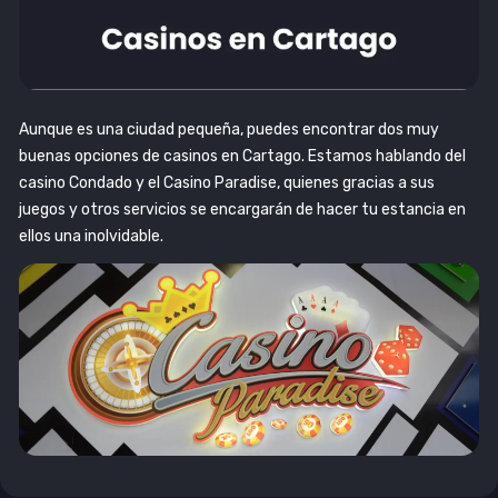
Aunque es una ciudad pequeña, puedes encontrar dos muy
buenas opciones de casinos en Cartago. Estamos hablando del
casino Condado y el Casino Paradise, quienes gracias a sus
juegos y otros servicios se encargarán de hacer tu estancia en
ellos una inolvidable.