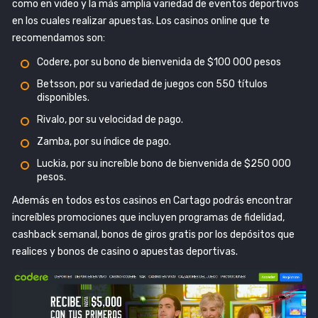
como en video y la más amplia variedad de eventos deportivos
en los cuales realizar apuestas. Los casinos online que te
recomendamos son:
Codere, por su bono de bienvenida de $100 000 pesos
Betsson, por su variedad de juegos con 550 títulos
disponibles.
Rivalo, por su velocidad de pago.
Zamba, por su índice de pago.
Luckia, por su increíble bono de bienvenida de $250 000
pesos.
Además en todos estos casinos en Cartago podrás encontrar
increíbles promociones que incluyen programas de fidelidad,
cashback semanal, bonos de giros gratis por los depósitos que
realices y bonos de casino o apuestas deportivas.