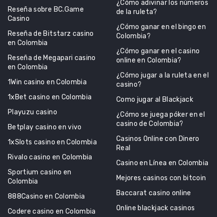
¿Cómo adivinar los números
Reseña sobre BC.Game
de la ruleta?
Casino
¿Cómo ganar en el bingo en
Reseña de Bitstarz casino
Colombia?
en Colombia
¿Cómo ganar en el casino
Reseña de Megapari casino
online en Colombia?
en Colombia
¿Cómo jugar a la ruleta en el
1Win casino en Colombia
casino?
1xBet casino en Colombia
Como jugar al Blackjack
Playuzu casino
¿Cómo se juega póker en el
casino de Colombia?
Betplay casino en vivo
Casinos Online con Dinero
1xSlots casino en Colombia
Real
Rivalo casino en Colombia
Casino en Línea en Colombia
Sportium casino en
Mejores casinos con bitcoin
Colombia
Baccarat casino online
888Casino en Colombia
Online blackjack casinos
Codere casino en Colombia