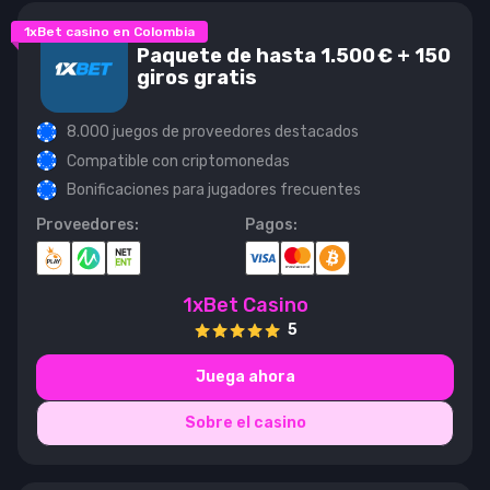
1xBet casino en Colombia
Paquete de hasta 1.500 € + 150
giros gratis
8.000 juegos de proveedores destacados
Compatible con criptomonedas
Bonificaciones para jugadores frecuentes
Proveedores:
Pagos:
1xBet Casino
5
Juega ahora
Sobre el casino