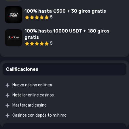
100% hasta €300 + 30 giros gratis
5
100% hasta 10000 USDT + 180 giros
gratis
5
Calificaciones
Nuevo casino en línea
Neteller online casinos
Mastercard casino
Casinos con depósito mínimo