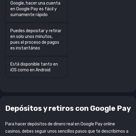
Google, hacer una cuenta
en Google Pay es fácil y
sumamente rápido
Puedes depositar y retirar
en solo unos minutos,
pues el proceso de pagos
es instantáneo
Está disponible tanto en
iOS como en Android
Depósitos y retiros con Google Pay
Para hacer depósitos de dinero real en Google Pay online
casinos, debes seguir unos sencillos pasos que te describimos a