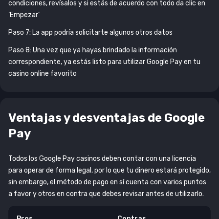
condiciones, revísalos y si estás de acuerdo con todo da clic en
‘Empezar’
Paso 7: La app podría solicitarte algunos otros datos
Paso 8: Una vez que ya hayas brindado la información
correspondiente, ya estás listo para utilizar Google Pay en tu
casino online favorito
Ventajas y desventajas de Google
Pay
Todos los Google Pay casinos deben contar con una licencia
para operar de forma legal, por lo que tu dinero estará protegido,
sin embargo, el método de pago en sí cuenta con varios puntos
a favor y otros en contra que debes revisar antes de utilizarlo.
Pros
Contras