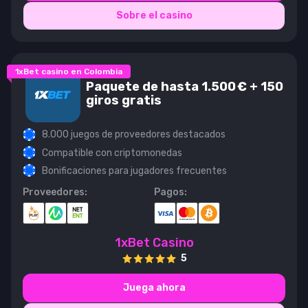
Sobre el casino
1xBet casino en Colombia
Paquete de hasta 1.500 € + 150
giros gratis
8.000 juegos de proveedores destacados
Compatible con criptomonedas
Bonificaciones para jugadores frecuentes
Proveedores:
Pagos:
1xBet Casino
5
Juega ahora