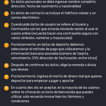
En datos personales se debe ingresar nombre completo,
dirección, fecha de nacimiento y nacionalidad
En datos de contacto se incluye el teléfono celular y un
correo electrónico
Cuando pide datos de usuario se refiere al Usuario y
Contraseña con los que estarás iniciando sesión al usar el
casino online (recuerda hacer una contraseña segura con
varios símbolos, números y mayúsculas)
Posteriormente, en datos de depósito debemos
seleccionar el método de pago que utilizaremos y la
información bancaria asociada (número de tarjeta,
vencimiento, CVV, dirección de facturación, entre otros)
Después de confirmar los datos, elige la moneda o divisa
que deseas
Posteriormente, ingresa el monto de dinero real que quieres
depositar para empezar a jugar y apostar
En cuanto des clic en aceptar, en la mayoría de los casinos
online te ofrecerán un bono de bienvenida que puedes
utilizar, solo recuerda revisar bien los términos y
condiciones