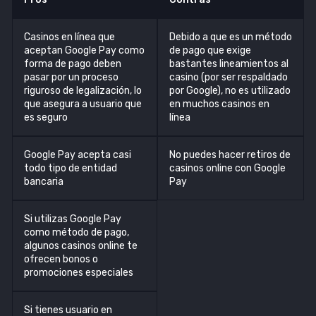
Casinos en línea que
Debido a que es un método
aceptan Google Pay como
de pago que exige
forma de pago deben
bastantes lineamientos al
pasar por un proceso
casino (por ser respaldado
riguroso de legalización, lo
por Google), no es utilizado
que asegura a usuario que
en muchos casinos en
es seguro
línea
Google Pay acepta casi
No puedes hacer retiros de
todo tipo de entidad
casinos online con Google
bancaria
Pay
Si utilizas Google Pay
como método de pago,
algunos casinos online te
ofrecen bonos o
promociones especiales
Si tienes usuario en