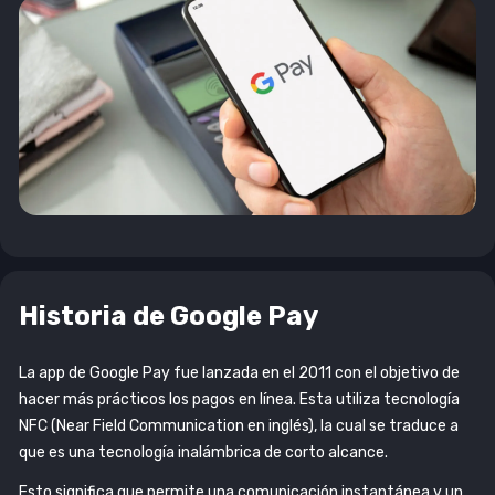
Historia de Google Pay
La app de Google Pay fue lanzada en el 2011 con el objetivo de
hacer más prácticos los pagos en línea. Esta utiliza tecnología
NFC (Near Field Communication en inglés), la cual se traduce a
que es una tecnología inalámbrica de corto alcance.
Esto significa que permite una comunicación instantánea y un