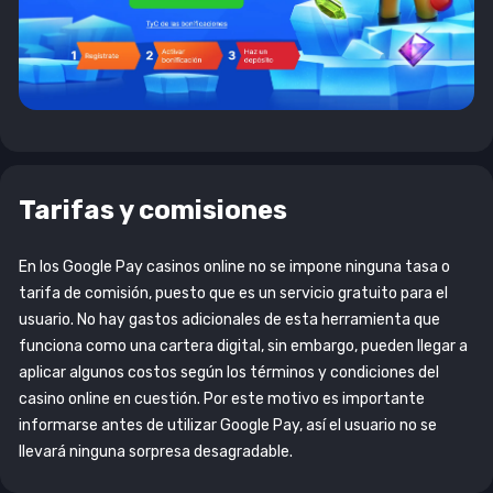
Tarifas y comisiones
En los Google Pay casinos online no se impone ninguna tasa o
tarifa de comisión, puesto que es un servicio gratuito para el
usuario. No hay gastos adicionales de esta herramienta que
funciona como una cartera digital, sin embargo, pueden llegar a
aplicar algunos costos según los términos y condiciones del
casino online en cuestión. Por este motivo es importante
informarse antes de utilizar Google Pay, así el usuario no se
llevará ninguna sorpresa desagradable.