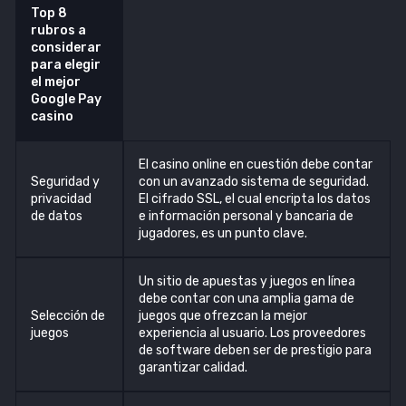
Top 8
rubros a
considerar
para elegir
el mejor
Google Pay
casino
El casino online en cuestión debe contar
Seguridad y
con un avanzado sistema de seguridad.
privacidad
El cifrado SSL, el cual encripta los datos
de datos
e información personal y bancaria de
jugadores, es un punto clave.
Un sitio de apuestas y juegos en línea
debe contar con una amplia gama de
Selección de
juegos que ofrezcan la mejor
juegos
experiencia al usuario. Los proveedores
de software deben ser de prestigio para
garantizar calidad.