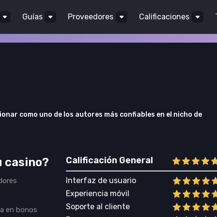
Guías
Proveedores
Calificaciones
clusión
FAQ: Preguntas Frecuentes
Registro en Playuzu casino en
ionar como uno de los autores más confiables en el nicho de
Calificación General
u casino?
Interfaz de usuario
dores
Experiencia móvil
Soporte al cliente
ta en bonos