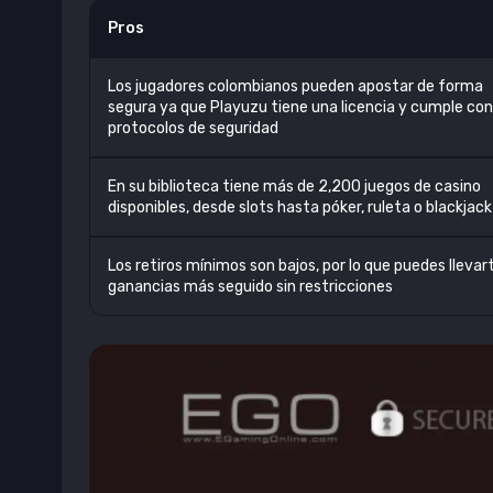
Pros
Los jugadores colombianos pueden apostar de forma
segura ya que Playuzu tiene una licencia y cumple con
protocolos de seguridad
En su biblioteca tiene más de 2,200 juegos de casino
disponibles, desde slots hasta póker, ruleta o blackjack
Los retiros mínimos son bajos, por lo que puedes llevar
ganancias más seguido sin restricciones