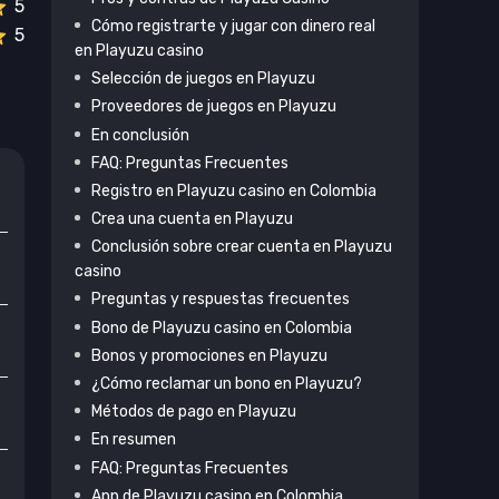
5
Cómo registrarte y jugar con dinero real
5
en Playuzu casino
Selección de juegos en Playuzu
Proveedores de juegos en Playuzu
En conclusión
FAQ: Preguntas Frecuentes
Registro en Playuzu casino en Colombia
Crea una cuenta en Playuzu
Conclusión sobre crear cuenta en Playuzu
casino
Preguntas y respuestas frecuentes
Bono de Playuzu casino en Colombia
Bonos y promociones en Playuzu
¿Cómo reclamar un bono en Playuzu?
Métodos de pago en Playuzu
En resumen
FAQ: Preguntas Frecuentes
App de Playuzu casino en Colombia