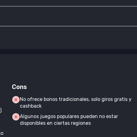
Cons
No ofrece bonos tradicionales, solo giros gratis y
cashback
)
Algunos juegos populares pueden no estar
disponibles en ciertas regiones
go