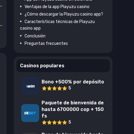
Ventajas de la app Playuzu casino
¿Cómo descargar la Playuzu casino app?
Características técnicas de Playuzu
casino app
Conclusión
Preguntas frecuentes
Casinos populares
Bono +500% por depósito
5
Paquete de bienvenida de
hasta 6700000 cop + 150
fs
5