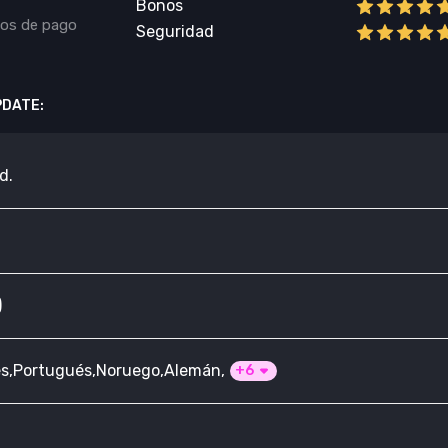
Bonos
dos de pago
Seguridad
PDATE:
d.
)
és
Portugués
Noruego
Alemán
+6