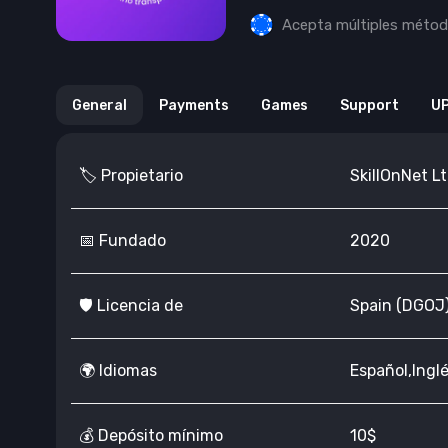
Acepta múltiples méto
General
Payments
Games
Support
U
🏷 Propietario
SkillOnNet Lt
📅 Fundado
2020
🛡 Licencia de
Spain (DGOJ
🌍 Idiomas
Español
Ingl
💰 Depósito mínimo
10$