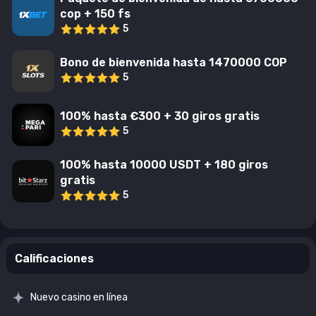
cop + 150 fs
5
Bono de bienvenida hasta 1470000 COP
5
100% hasta €300 + 30 giros gratis
5
100% hasta 10000 USDT + 180 giros
gratis
5
Calificaciones
Nuevo casino en línea