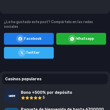
¿Le ha gustado este post? Compártelo en las redes
sociales
Facebook
Whatsapp
Twitter
Casinos populares
Bono +500% por depósito
5
Paquete de bienvenida de hasta 6700000