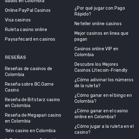
dados en Colombia
¿Por qué jugar con Pago
Online PayPal Casinos
Rápido?
Visa casinos
Neteller online casinos
Ruleta casino online
Mejor casinos en linea que
Paysafecard en casinos
pagan
Casinos online VIP en
Colombia
RESEÑAS
Descubre los Mejores
Reseñas de casinos de
Casinos Litecoin-Friendly
Colombia
¿Cómo adivinar los números
Reseña sobre BC.Game
de la ruleta?
Casino
¿Cómo ganar en el bingo en
Reseña de Bitstarz casino
Colombia?
en Colombia
¿Cómo ganar en el casino
Reseña de Megapari casino
online en Colombia?
en Colombia
¿Cómo jugar a la ruleta en el
1Win casino en Colombia
casino?