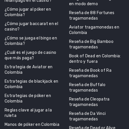
relámpago en el casino?
en modo demo
¿Cómo jugar al póker en
Reseña de 88 Fortunes
Colombia?
tragamonedas
¿Cómo jugar baccarat en el
Aviator tragamonedas en
casino?
Colombia
¿Cómo se juega el bingo en
Reseña de Big Bamboo
Colombia?
tragamonedas
¿Cuál es el juego de casino
Book of Dead en Colombia:
que más paga?
dentro y fuera
Estrategia de Aviator en
Reseña de Book of Ra
Colombia
tragamonedas
Estrategias de blackjack en
Reseña de Buffalo
Colombia
tragamonedas
Estrategias de póker en
Reseña de Cleopatra
Colombia
tragamonedas
Reglas clave al jugar a la
Reseña de Da Vinci
ruleta
tragamonedas
Manos de póker en Colombia
Reseña de Dead or Alive