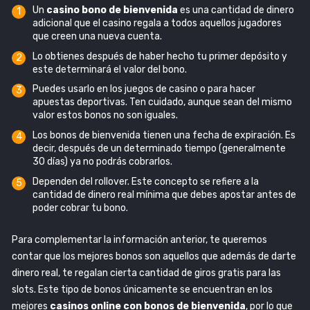
Un
casino bono de bienvenida
es una cantidad de dinero
adicional que el casino regala a todos aquellos jugadores
que creen una nueva cuenta.
Lo obtienes después de haber hecho tu primer depósito y
este determinará el valor del bono.
Puedes usarlo en los juegos de casino o para hacer
apuestas deportivas. Ten cuidado, aunque sean del mismo
valor estos bonos no son iguales.
Los bonos de bienvenida tienen una fecha de expiración. Es
decir, después de un determinado tiempo (generalmente
30 días) ya no podrás cobrarlos.
Dependen del rollover. Este concepto se refiere a la
cantidad de dinero real mínima que debes apostar antes de
poder cobrar tu bono.
Para complementar la información anterior, te queremos
contar que los mejores bonos son aquellos que además de darte
dinero real, te regalan cierta cantidad de giros gratis para las
slots. Este tipo de bonos únicamente se encuentran en los
mejores
casinos online con bonos de bienvenida
, por lo que