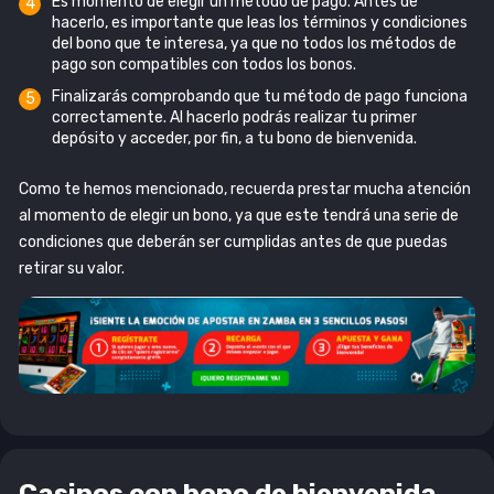
Es momento de elegir un método de pago. Antes de
hacerlo, es importante que leas los términos y condiciones
del bono que te interesa, ya que no todos los métodos de
pago son compatibles con todos los bonos.
Finalizarás comprobando que tu método de pago funciona
correctamente. Al hacerlo podrás realizar tu primer
depósito y acceder, por fin, a tu bono de bienvenida.
Como te hemos mencionado, recuerda prestar mucha atención
al momento de elegir un bono, ya que este tendrá una serie de
condiciones que deberán ser cumplidas antes de que puedas
retirar su valor.
Casinos con bono de bienvenida,