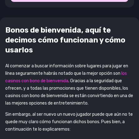
Bonos de bienvenida, aquí te
decimos cómo funcionan y cómo
usarlos
Al comenzar a buscar información sobre lugares para jugar en
línea seguramente habrás notado que la mejor opción son
los
casinos con bono de bienvenida
. Gracias a la seguridad que
ofrecen, y a todas las promociones que tienen disponibles, los
casinos con bono de bienvenida se están convirtiendo en una de
las mejores opciones de entretenimiento.
Sin embargo, al ser nuevo un nuevo jugador puede que aún no te
quede muy claro cómo funcionan dichos bonos. Pues bien, a
continuación te lo explicaremos: