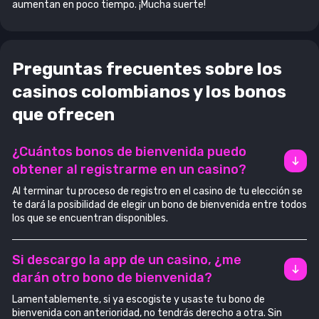
aumentan en poco tiempo. ¡Mucha suerte!
Preguntas frecuentes sobre los
casinos colombianos y los bonos
que ofrecen
¿Cuántos bonos de bienvenida puedo
obtener al registrarme en un casino?
Al terminar tu proceso de registro en el casino de tu elección se
te dará la posibilidad de elegir un bono de bienvenida entre todos
los que se encuentran disponibles.
Si descargo la app de un casino, ¿me
darán otro bono de bienvenida?
Lamentablemente, si ya escogiste y usaste tu bono de
bienvenida con anterioridad, no tendrás derecho a otra. Sin