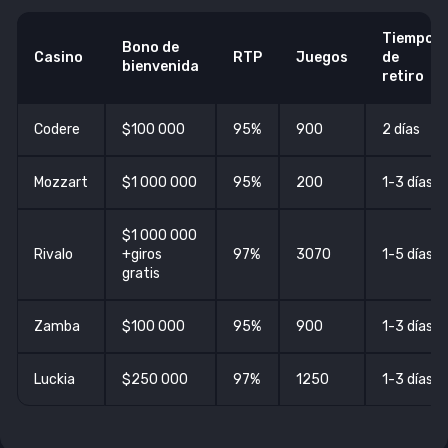
Tiempos
Bono de
Casino
RTP
Juegos
de
bienvenida
retiro
Codere
$100 000
95%
900
2 días
Mozzart
$1 000 000
95%
200
1-3 días
$1 000 000
Rivalo
+giros
97%
3070
1-5 días
gratis
Zamba
$100 000
95%
900
1-3 días
Luckia
$250 000
97%
1250
1-3 días