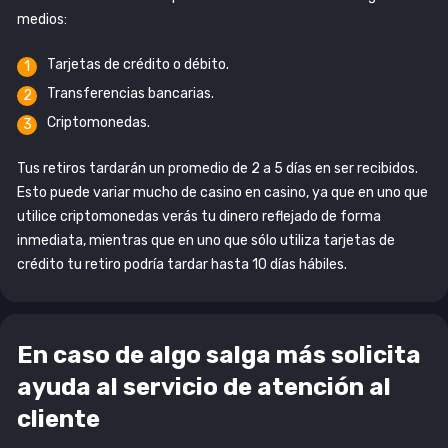
medios:
Tarjetas de crédito o débito.
Transferencias bancarias.
Criptomonedas.
Tus retiros tardarán un promedio de 2 a 5 días en ser recibidos.
Esto puede variar mucho de casino en casino, ya que en uno que
utilice criptomonedas verás tu dinero reflejado de forma
inmediata, mientras que en uno que sólo utiliza tarjetas de
crédito tu retiro podría tardar hasta 10 días hábiles.
En caso de algo salga más solicita
ayuda al servicio de atención al
cliente