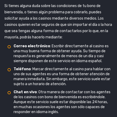
Si tienes alguna duda sobre las condiciones de tu bono de
bienvenida, o tienes algún problema para cobrarlo, puedes
solicitar ayuda a los casinos mediante diversos medios. Los
casinos quieren estar seguros de que sin importar el día o la hora
que sea tengas alguna forma de contactarlos por lo que, en la
mayoría, podrás hacerlo mediante:
Correo electrónico
: Escribir directamente al casino es
una muy buena forma de obtener ayuda. Su tiempo de
respuesta es generalmente de menos de un día y casi
siempre disponen de este servicio en idioma español.
Teléfono
: Marcar directamente al casino para hablar con
uno de sus agentes es una forma de obtener atención de
manera inmediata. Sin embargo, este servicio suele estar
sujeto a un horario de atención.
Chat en vivo
: Otra manera de contactar con los agentes
de los casinos con bono de bienvenida es escribiéndole.
Aunque este servicio suele estar disponible las 24 horas,
en muchas ocasiones los agentes son sólo capaces de
responder en idioma inglés.