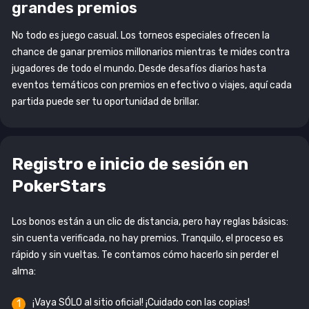
grandes premios
No todo es juego casual. Los torneos especiales ofrecen la
chance de ganar premios millonarios mientras te mides contra
jugadores de todo el mundo. Desde desafíos diarios hasta
eventos temáticos con premios en efectivo o viajes, aquí cada
partida puede ser tu oportunidad de brillar.
Registro e inicio de sesión en
PokerStars
Los bonos están a un clic de distancia, pero hay reglas básicas:
sin cuenta verificada, no hay premios. Tranquilo, el proceso es
rápido y sin vueltas. Te contamos cómo hacerlo sin perder el
alma:
¡Vaya SÓLO al sitio oficial! ¡Cuidado con las copias!