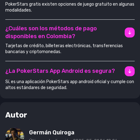
PokerStars gratis existen opciones de juego gratuito en algunas
modalidades.
¿Cuáles son los métodos de pago
disponibles en Colombia?
Tarjetas de crédito, billeteras electrónicas, transferencias
bancarias y criptomonedas.
¿La PokerStars App Android es segura?
Sí, es una aplicación PokerStars app android oficial y cumple con
altos estándares de seguridad.
Autor
Germán Quiroga