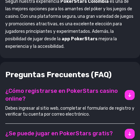
Según nuestra experiencia
PokerStars Colombia
es una de
las mejores opciones para los amantes del póker y los juegos de
casino. Con una plataforma segura, una gran variedad de juegos
y promociones atractivas, es una excelente elección para
jugadores principiantes y experimentados. Además, la
posibilidad de jugar desde la
app PokerStars
mejora la
experiencia y la accesibilidad.
Preguntas Frecuentes (FAQ)
¿Cómo registrarse en PokerStars casino
online?
Debes ingresar al sitio web, completar el formulario de registro y
verificar tu cuenta por correo electrónico.
¿Se puede jugar en PokerStars gratis?