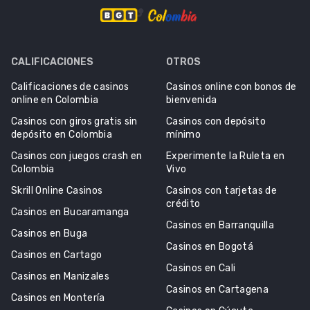
CALIFICACIONES
OTROS
Calificaciones de casinos
Casinos online con bonos de
online en Colombia
bienvenida
Casinos con giros gratis sin
Casinos con depósito
depósito en Colombia
mínimo
Casinos con juegos crash en
Experimente la Ruleta en
Colombia
Vivo
Skrill Online Casinos
Casinos con tarjetas de
crédito
Casinos en Bucaramanga
Casinos en Barranquilla
Casinos en Buga
Casinos en Bogotá
Casinos en Cartago
Casinos en Cali
Casinos en Manizales
Casinos en Cartagena
Casinos en Montería