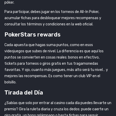
póker.
Para participar, debes jugar en los torneos de All-In Poker,
acumular fichas para desbloquear mejores recompensas y
consultar los términos y condiciones en la web oficial.
PokerStars rewards
Cada apuesta que hagas suma puntos, como en esos
videojuegos que subes de nivel. La diferencia es que aquí los
puntos se convierten en cosas reales: bonos en efectivo,
tickets para torneos o giros gratis en tus tragamonedas
favoritas. Y ojo, cuanto más juegues, más alto será tu nivel… y
mejores las recompensas. Es como tener un club VIP en el
bolsillo.
Tirada del Día
¿Sabías que solo por entrar al casino cada día puedes llevarte un
premio? Gira la ruleta diaria y cruza los dedos: puede caerte un
giro gratis, un bono relámpago o hasta fichas para seguir