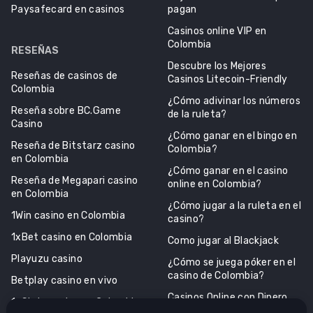
Paysafecard en casinos
pagan
Casinos online VIP en
Colombia
RESEÑAS
Descubre los Mejores
Reseñas de casinos de
Casinos Litecoin-Friendly
Colombia
¿Cómo adivinar los números
Reseña sobre BC.Game
de la ruleta?
Casino
¿Cómo ganar en el bingo en
Reseña de Bitstarz casino
Colombia?
en Colombia
¿Cómo ganar en el casino
Reseña de Megapari casino
online en Colombia?
en Colombia
¿Cómo jugar a la ruleta en el
1Win casino en Colombia
casino?
1xBet casino en Colombia
Como jugar al Blackjack
Playuzu casino
¿Cómo se juega póker en el
casino de Colombia?
Betplay casino en vivo
Casinos Online con Dinero
1xSlots casino en Colombia
Real