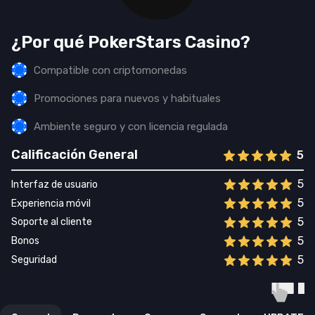
¿Por qué PokerStars Casino?
Compatible con criptomonedas
Promociones para nuevos y habituales
Ambiente seguro y con licencia regulada
Calificación General
5
5
Interfaz de usuario
5
Experiencia móvil
5
Soporte al cliente
5
Bonos
5
Seguridad