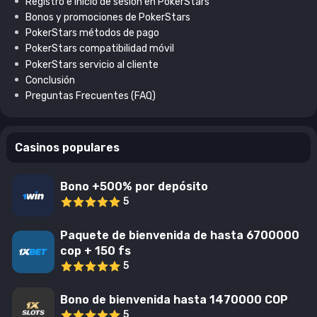
Registro e inicio de sesión en PokerStars
Bonos y promociones de PokerStars
PokerStars métodos de pago
PokerStars compatibilidad móvil
PokerStars servicio al cliente
Conclusión
Preguntas Frecuentes (FAQ)
Casinos populares
Bono +500% por depósito
5
Paquete de bienvenida de hasta 6700000
cop + 150 fs
5
Bono de bienvenida hasta 1470000 COP
5