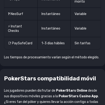
monto
❓ NeoSurf
Instantáneo
Variable
⚡ Instant
Instantáneo
Variable
Checks
📑 PaySafeCard
1-3 días hábiles
Sin tarifas
Los tiempos de procesamiento varían según el método elegido.
PokerStars compatibilidad móvil
Los jugadores pueden disfrutar de
PokerStars Online
desde
sus dispositivos móviles gracias a la
PokerStars Casino App
.
¿Si eres fan del póker y quieres llevar la acción contigo a todas