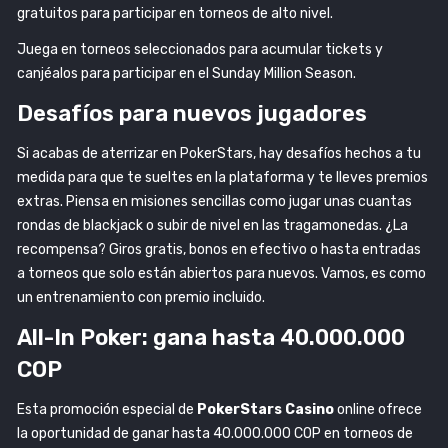
gratuitos para participar en torneos de alto nivel.
Juega en torneos seleccionados para acumular tickets y
canjéalos para participar en el Sunday Million Season.
Desafíos para nuevos jugadores
Si acabas de aterrizar en PokerStars, hay desafíos hechos a tu
medida para que te sueltes en la plataforma y te lleves premios
extras. Piensa en misiones sencillas como jugar unas cuantas
rondas de blackjack o subir de nivel en las tragamonedas. ¿La
recompensa? Giros gratis, bonos en efectivo o hasta entradas
a torneos que solo están abiertos para nuevos. Vamos, es como
un entrenamiento con premio incluido.
All-In Poker: gana hasta 40.000.000
COP
Esta promoción especial de
PokerStars Casino
online ofrece
la oportunidad de ganar hasta 40.000.000 COP en torneos de