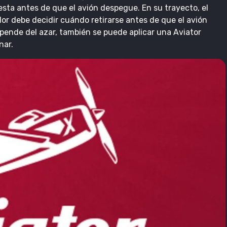
sta antes de que el avión despegue. En su trayecto, el
dor debe decidir cuándo retirarse antes de que el avión
depende del azar, también se puede aplicar una Aviator
nar.