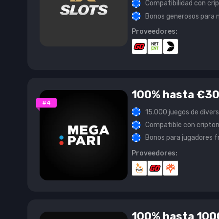
Compatibilidad con cr
Bonos generosos para 
Proveedores:
100% hasta €300
#4
15.000 juegos de diver
Compatible con cript
Bonos para jugadores 
Proveedores:
100% hasta 100