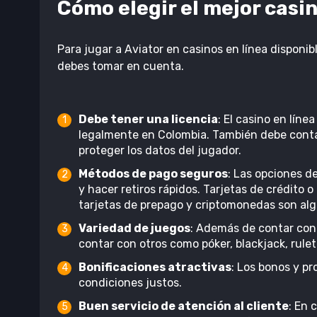
Cómo elegir el mejor casin
Para jugar a Aviator en casinos en línea disponi
debes tomar en cuenta.
Debe tener una licencia
: El casino en lín
legalmente en Colombia. También debe contar
proteger los datos del jugador.
Métodos de pago seguros
: Las opciones d
y hacer retiros rápidos. Tarjetas de crédito o 
tarjetas de prepago y criptomonedas son al
Variedad de juegos
: Además de contar con 
contar con otros como póker, blackjack, rul
Bonificaciones atractivas
: Los bonos y p
condiciones justos.
Buen servicio de atención al cliente
: En 