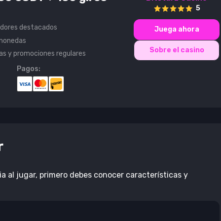
5
edores destacados
Juega ahora
omonedas
Sobre el casino
as y promociones regulares
Pagos:
r
a al jugar, primero debes conocer características y