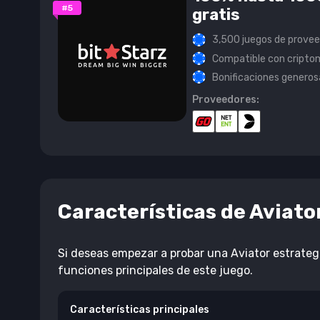
#5
gratis
3,500 juegos de prove
Compatible con cript
Bonificaciones generos
Proveedores:
Características de Aviato
Si deseas empezar a probar una Aviator estrategi
funciones principales de este juego.
Características principales