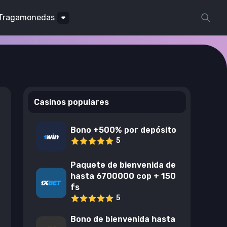
messages.paging
Toggl
Tragamonedas
ator
En resumen
FAQ: Preguntas Frecuentes
Casinos populares
Bono +500% por depósito
5
Paquete de bienvenida de
hasta 6700000 cop + 150
fs
5
Bono de bienvenida hasta