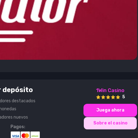
 depósito
1Win Casino
5
edores destacados
omonedas
Juega ahora
gadores nuevos
Sobre el casino
Pagos: