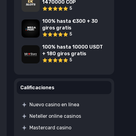
1470000 COP
5
100% hasta €300 + 30
giros gratis
5
100% hasta 10000 USDT
+ 180 giros gratis
5
Calificaciones
Nuevo casino en línea
Neteller online casinos
Mastercard casino