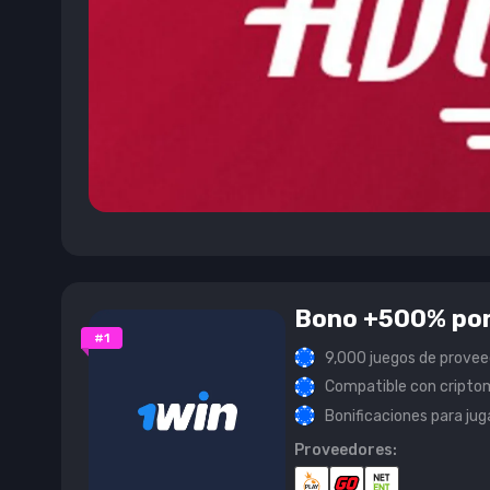
Bono +500% por
#1
9,000 juegos de prove
Compatible con cript
Bonificaciones para ju
Proveedores: