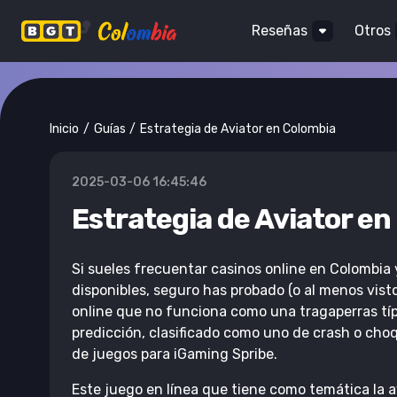
messages.pagingation_prev
Reseñas
Otros
asino online con Aviator
Estrategias para ganar en Aviator
Consejo
Inicio
Guías
Estrategia de Aviator en Colombia
2025-03-06 16:45:46
Estrategia de Aviator e
Si sueles frecuentar casinos online en Colombia 
disponibles, seguro has probado (o al menos visto
online que no funciona como una tragaperras típ
predicción, clasificado como uno de crash o choq
de juegos para iGaming Spribe.
Este juego en línea que tiene como temática la 