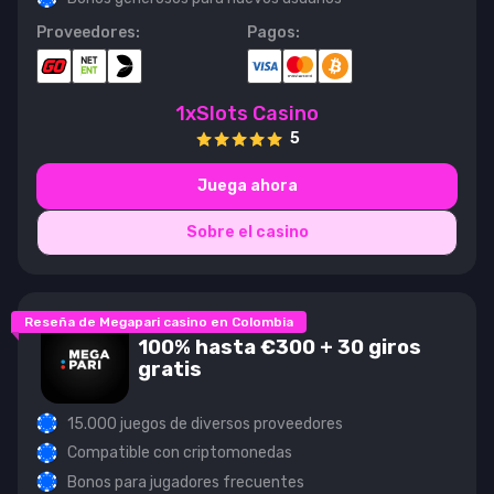
Proveedores:
Pagos:
1xSlots Casino
5
Juega ahora
Sobre el casino
Reseña de Megapari casino en Colombia
100% hasta €300 + 30 giros
gratis
15.000 juegos de diversos proveedores
Compatible con criptomonedas
Bonos para jugadores frecuentes