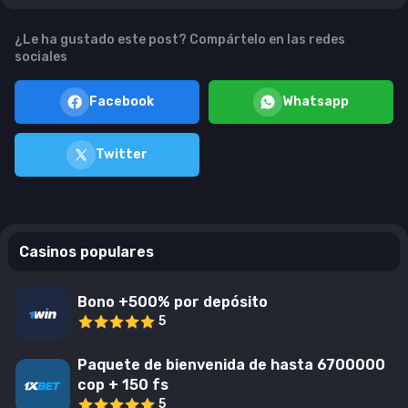
¿Le ha gustado este post? Compártelo en las redes
sociales
Facebook
Whatsapp
Twitter
Casinos populares
Bono +500% por depósito
5
Paquete de bienvenida de hasta 6700000
cop + 150 fs
5