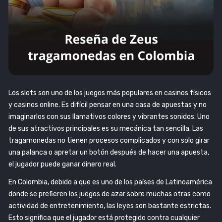
Los slots son uno de los juegos más populares en casinos físicos
y casinos online. Es difícil pensar en una casa de apuestas y no
imaginarlos con sus llamativos colores y vibrantes sonidos. Uno
de sus atractivos principales es su mecánica tan sencilla. Las
tragamonedas no tienen procesos complicados y con solo girar
una palanca o apretar un botón después de hacer una apuesta,
el jugador puede ganar dinero real.
En Colombia, debido a que es uno de los países de Latinoamérica
donde se prefieren los juegos de azar sobre muchas otras como
actividad de entretenimiento, las leyes son bastante estrictas.
Esto significa que el jugador está protegido contra cualquier