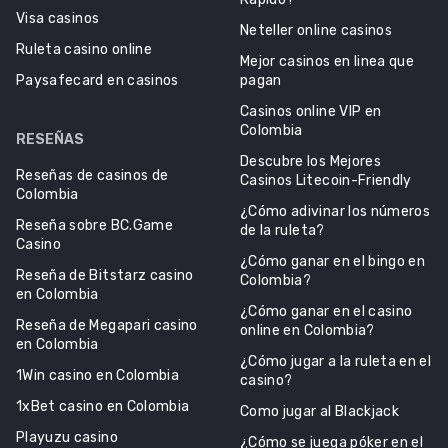
Visa casinos
Neteller online casinos
Ruleta casino online
Mejor casinos en linea que
Paysafecard en casinos
pagan
Casinos online VIP en
Colombia
RESEÑAS
Descubre los Mejores
Reseñas de casinos de
Casinos Litecoin-Friendly
Colombia
¿Cómo adivinar los números
Reseña sobre BC.Game
de la ruleta?
Casino
¿Cómo ganar en el bingo en
Reseña de Bitstarz casino
Colombia?
en Colombia
¿Cómo ganar en el casino
Reseña de Megapari casino
online en Colombia?
en Colombia
¿Cómo jugar a la ruleta en el
1Win casino en Colombia
casino?
1xBet casino en Colombia
Como jugar al Blackjack
Playuzu casino
¿Cómo se juega póker en el