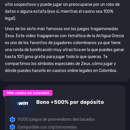
sitio sospechoso y puede jugar sin preocuparse por un robo de
datos o alguna estafa (eso sí, mientras el casino sea 100%
legal).
Unos de los slots más famosos son los juegos tragamonedas
Zeus. Este video tragaperras con temática de la Antigua Grecia
es uno de los favoritos de jugadores colombianos ya que tiene
una ronda de bonificación muy atractiva en la que puedes ganar
hasta 100 giros gratis para jugar todo lo que quieras. Te
compartimos los símbolos especiales de Zeus, cómo jugar y
dónde puedes hacerlo en casinos online legales en Colombia.
1Win casino en Colombia
Bono +500% por depósito
9,000 juegos de proveedores destacados
Compatible con criptomonedas