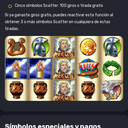
Cinco símbolos Scatter: 100 giros o tirada gratis
Si ya ganaste giros gratis, puedes reactivar esta función al
obtener 3 o más símbolos Scatter en cualquiera de estas
tiradas.
Símbolos especiales y pagos