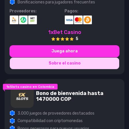
Bonificaciones para jugadores frecuentes
Proveedores:
Pagos:
1xBet Casino
5
Juega ahora
Sobre el casino
1xSlots casino en Colombia
Bono de bienvenida hasta
1470000 COP
3.000 juegos de proveedores destacados
Compatibilidad con criptomonedas
Bonos generosos para nuevos usuarios