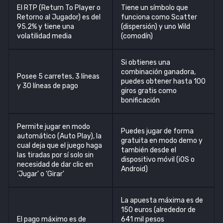
El RTP (Return To Player o
Tiene un símbolo que
Retorno al Jugador) es del
funciona como Scatter
95.2% y tiene una
(dispersión) y uno Wild
volatilidad media
(comodín)
Si obtienes una
combinación ganadora,
Posee 5 carretes, 3 líneas
puedes obtener hasta 100
y 30 líneas de pago
giros gratis como
bonificación
Permite jugar en modo
Puedes jugar de forma
automático (Auto Play), la
gratuita en modo demo y
cual deja que el juego haga
también desde el
las tiradas por sí solo sin
dispositivo móvil (iOS o
necesidad de dar clic en
Android)
‘Jugar' o ‘Girar'
La apuesta máxima es de
150 euros (alrededor de
El pago máximo es de
641 mil pesos