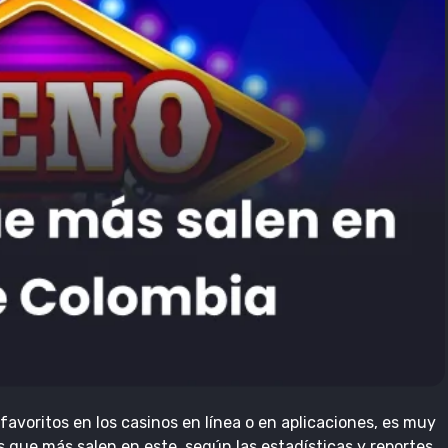
 favoritos en los casinos en línea o en aplicaciones, es muy
que más salen en este, según las estadísticas y reportes