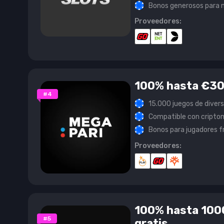
Bonos generosos para 
Proveedores:
100% hasta €300
#4
15.000 juegos de diver
Compatible con cript
Bonos para jugadores 
Proveedores:
100% hasta 100
#5
gratis