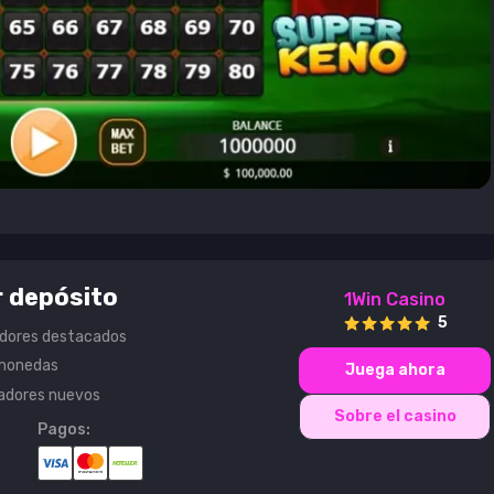
 depósito
1Win Casino
5
edores destacados
omonedas
Juega ahora
gadores nuevos
Sobre el casino
Pagos: