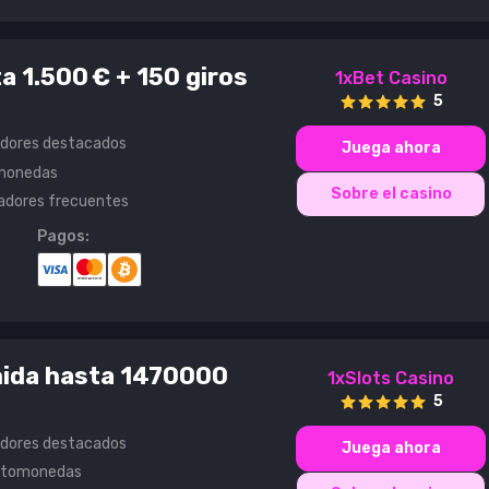
a 1.500 € + 150 giros
1xBet Casino
5
edores destacados
Juega ahora
omonedas
Sobre el casino
gadores frecuentes
Pagos:
nida hasta 1470000
1xSlots Casino
5
edores destacados
Juega ahora
iptomonedas