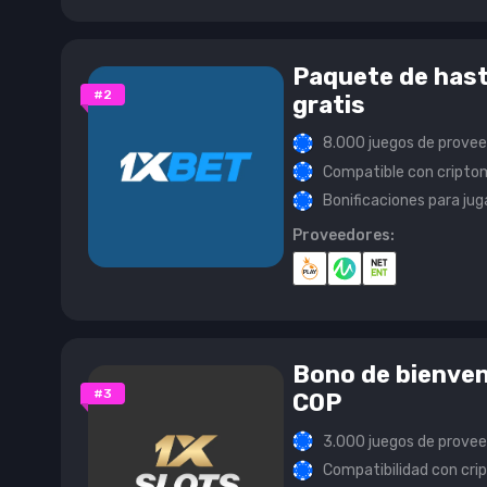
Paquete de hast
#2
gratis
8.000 juegos de prove
Compatible con cript
Bonificaciones para ju
Proveedores:
Bono de bienve
#3
COP
3.000 juegos de prove
Compatibilidad con cr