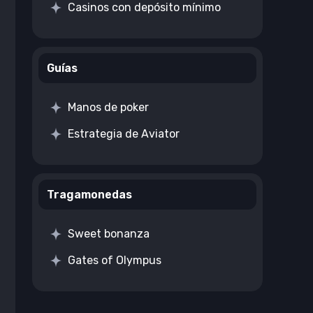
Casinos con depósito mínimo
Guías
Manos de poker
Estrategia de Aviator
Tragamonedas
Sweet bonanza
Gates of Olympus