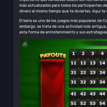
más actualizados para todos los participantes 
dinero al mismo tiempo que te diviertes. Aquí t
El keno es uno de los juegos más populares de Colo
embargo, se trata de una actividad más antigua, 
esta forma de entretenimiento y sus estrategias