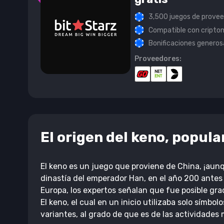
3,500 juegos de prove
Compatible con cript
Bonificaciones generos
Proveedores:
El origen del keno, popula
El keno es un juego que proviene de China, ¡aun
dinastía del emperador Han, en el año 200 antes d
Europa, los expertos señalan que fue posible grac
El keno, el cual en un inicio utilizaba solo símbo
variantes, al grado de que es de las actividades