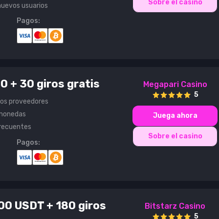
Sobre el casino
nuevos usuarios
Pagos:
 + 30 giros gratis
Megapari Casino
5
sos proveedores
omonedas
Juega ahora
frecuentes
Sobre el casino
Pagos:
00 USDT + 180 giros
Bitstarz Casino
5