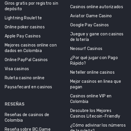
Giros gratis por registro sin
Casinos online autorizados
depósito
Aviator Game Casino
Lightning Roulette
Google Pay Casinos
Online poker casinos
Juegue y gane con casinos
Apple Pay Casinos
de lotería
Mejores casinos online con
Neosurf Casinos
dados en Colombia
¿Por qué jugar con Pago
Online PayPal Casinos
Rápido?
Visa casinos
Neteller online casinos
Ruleta casino online
Mejor casinos en linea que
Paysafecard en casinos
pagan
Casinos online VIP en
Colombia
RESEÑAS
Descubre los Mejores
Reseñas de casinos de
Casinos Litecoin-Friendly
Colombia
¿Cómo adivinar los números
Reseña sobre BC.Game
de la ruleta?