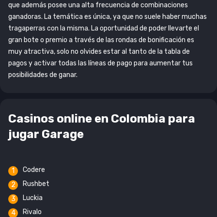
que además posee una alta frecuencia de combinaciones
ganadoras. La temática es única, ya que no suele haber muchas
tragaperras con la misma. La oportunidad de poder llevarte el
gran bote o premio a través de las rondas de bonificación es
muy atractiva, solo no olvides estar al tanto de la tabla de
pagos y activar todas las líneas de pago para aumentar tus
posibilidades de ganar.
Casinos online en Colombia para
jugar Garage
Codere
Rushbet
Luckia
Rivalo