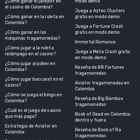
¿Cómo ganar el jackpot en
modo demo
el casino de Colombia?
Juega a Aztec Clusters
¿Cómo ganar en la ruleta en
gratis en modo demo
Colombia?
Juega a Fortune Crash
¿Cómo ganar en las
gratis en modo demo
máquinas tragamonedas?
Immortal Romance
¿Cómo jugar a la ruleta
Juega a Meta Crash gratis
relámpago en el casino?
en modo demo
¿Cómo jugar al póker en
Reseña de 88 Fortunes
Colombia?
tragamonedas
¿Cómo jugar baccarat en el
Aviator tragamonedas en
casino?
Colombia
¿Cómo se juega el bingo en
Reseña de Big Bamboo
Colombia?
tragamonedas
¿Cuál es el juego de casino
Book of Dead en Colombia:
que más paga?
dentro y fuera
Estrategia de Aviator en
Reseña de Book of Ra
Colombia
tragamonedas