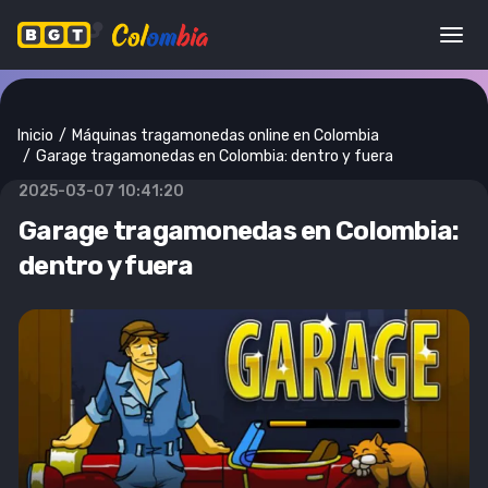
messages.pagingation_prev
mess
Togg
ara jugar Garage
En resumen
FAQ: Preguntas Frecuentes
Inicio
Máquinas tragamonedas online en Colombia
Garage tragamonedas en Colombia: dentro y fuera
2025-03-07 10:41:20
Garage tragamonedas en Colombia:
dentro y fuera