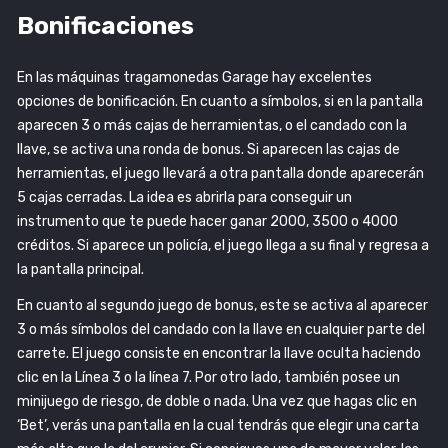
Bonificaciones
En las máquinas tragamonedas Garage hay excelentes
opciones de bonificación. En cuanto a símbolos, si en la pantalla
aparecen 3 o más cajas de herramientas, o el candado con la
llave, se activa una ronda de bonus. Si aparecen las cajas de
herramientas, el juego llevará a otra pantalla donde aparecerán
5 cajas cerradas. La idea es abrirla para conseguir un
instrumento que te puede hacer ganar 2000, 3500 o 4000
créditos. Si aparece un policía, el juego llega a su final y regresa a
la pantalla principal.
En cuanto al segundo juego de bonus, este se activa al aparecer
3 o más símbolos del candado con la llave en cualquier parte del
carrete. El juego consiste en encontrar la llave oculta haciendo
clic en la Línea 3 o la línea 7. Por otro lado, también posee un
minijuego de riesgo, de doble o nada. Una vez que hagas clic en
‘Bet’, verás una pantalla en la cual tendrás que elegir una carta