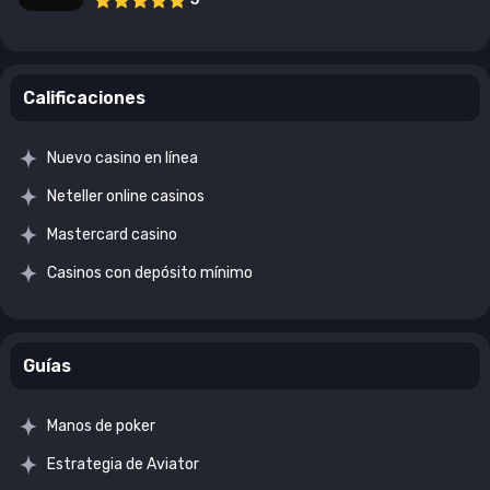
Calificaciones
Nuevo casino en línea
Neteller online casinos
Mastercard casino
Casinos con depósito mínimo
Guías
Manos de poker
Estrategia de Aviator