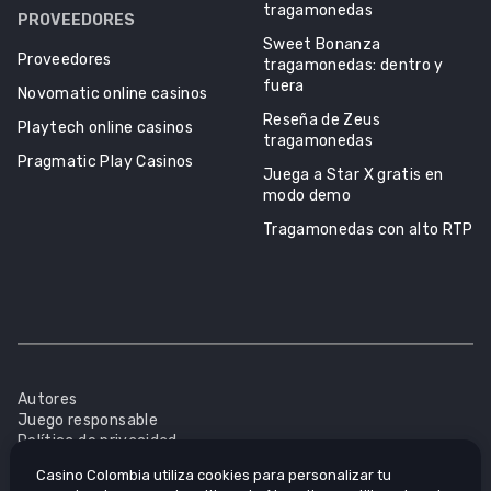
tragamonedas
PROVEEDORES
Sweet Bonanza
Proveedores
tragamonedas: dentro y
fuera
Novomatic online casinos
Reseña de Zeus
Playtech online casinos
tragamonedas
Pragmatic Play Casinos
Juega a Star X gratis en
modo demo
Tragamonedas con alto RTP
Autores
Juego responsable
Política de privacidad
Calificaciones
Casino Colombia utiliza cookies para personalizar tu
Reseñas