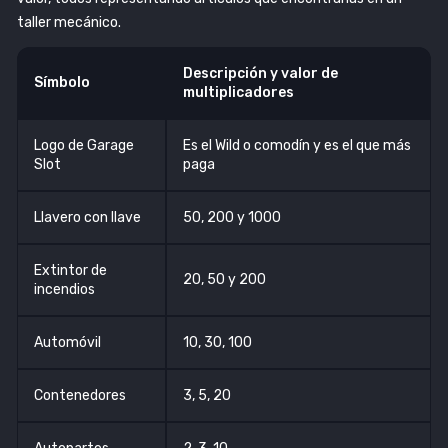
taller mecánico.
Descripción y valor de
Símbolo
multiplicadores
Logo de Garage
Es el Wild o comodín y es el que más
Slot
paga
Llavero con llave
50, 200 y 1000
Extintor de
20, 50 y 200
incendios
Automóvil
10, 30, 100
Contenedores
3, 5, 20