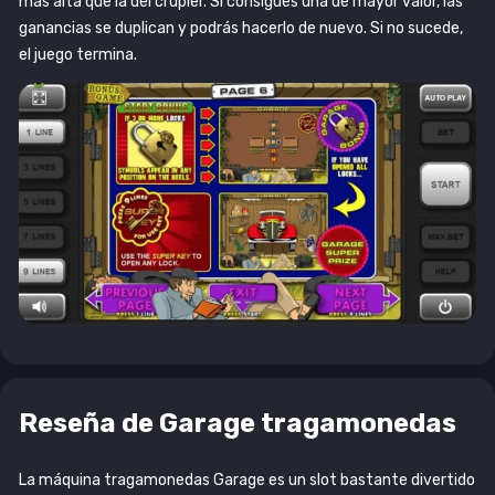
más alta que la del crupier. Si consigues una de mayor valor, las
ganancias se duplican y podrás hacerlo de nuevo. Si no sucede,
el juego termina.
Reseña de Garage tragamonedas
La máquina tragamonedas Garage es un slot bastante divertido