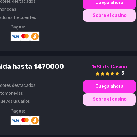
edores destacados
Juega ahora
omonedas
Sobre el casino
gadores frecuentes
Pagos:
nida hasta 1470000
1xSlots Casino
5
edores destacados
Juega ahora
iptomonedas
Sobre el casino
nuevos usuarios
Pagos: