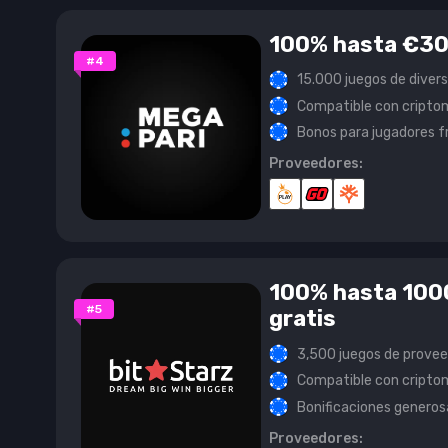
100% hasta €300
#4
15.000 juegos de diver
Compatible con cript
Bonos para jugadores 
Proveedores:
100% hasta 100
#5
gratis
3,500 juegos de prove
Compatible con cript
Bonificaciones generos
Proveedores: