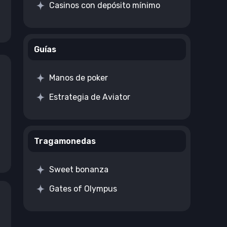
Casinos con depósito mínimo
Guías
Manos de poker
Estrategia de Aviator
Tragamonedas
Sweet bonanza
Gates of Olympus