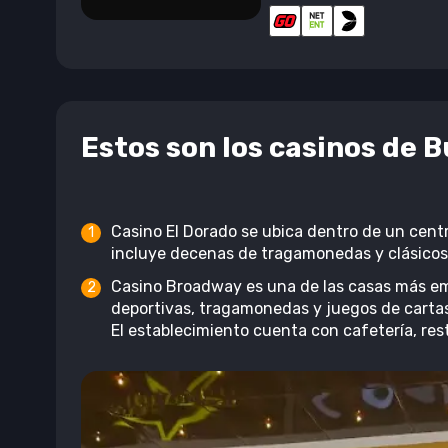
Estos son los casinos de
Casino El Dorado se ubica dentro de un centr
incluye decenas de tragamonedas y clásicos 
Casino Broadway es una de las casas más em
deportivas, tragamonedas y juegos de cartas
El establecimiento cuenta con cafetería, res