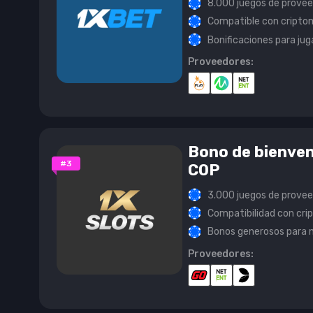
8.000 juegos de prove
Compatible con cript
Bonificaciones para ju
Proveedores:
Bono de bienve
#3
COP
3.000 juegos de prove
Compatibilidad con cr
Bonos generosos para 
Proveedores: