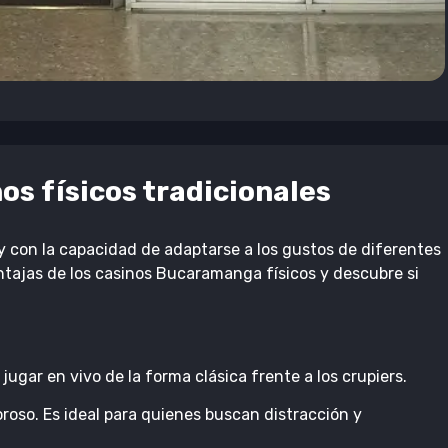
nos físicos tradicionales
y con la capacidad de adaptarse a los gustos de diferentes
ntajas de los casinos Bucaramanga físicos y descubre si
jugar en vivo de la forma clásica frente a los crupiers.
oso. Es ideal para quienes buscan distracción y