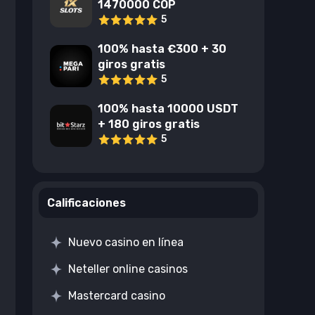
1470000 COP
5
100% hasta €300 + 30
giros gratis
5
100% hasta 10000 USDT
+ 180 giros gratis
5
Calificaciones
Nuevo casino en línea
Neteller online casinos
Mastercard casino