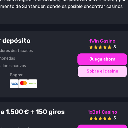
tamento de Santander, donde es posible encontrar casinos
 depósito
1Win Casino
5
edores destacados
omonedas
Juega ahora
gadores nuevos
Sobre el casino
Pagos:
a 1.500 € + 150 giros
1xBet Casino
5