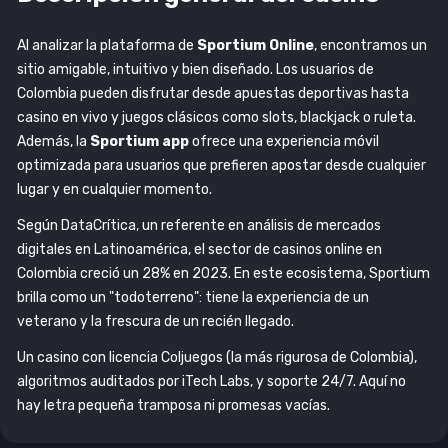
Al analizar la plataforma de
Sportium
Online
, encontramos un
sitio amigable, intuitivo y bien diseñado. Los usuarios de
Colombia pueden disfrutar desde apuestas deportivas hasta
casino en vivo y juegos clásicos como slots, blackjack o ruleta.
Además, la
Sportium app
ofrece una experiencia móvil
optimizada para usuarios que prefieren apostar desde cualquier
lugar y en cualquier momento.
Según DataCrítica, un referente en análisis de mercados
digitales en Latinoamérica, el sector de casinos online en
Colombia creció un 28% en 2023. En este ecosistema, Sportium
brilla como un "todoterreno": tiene la experiencia de un
veterano y la frescura de un recién llegado.
Un casino con licencia Coljuegos (la más rigurosa de Colombia),
algoritmos auditados por iTech Labs, y soporte 24/7. Aquí no
hay letra pequeña tramposa ni promesas vacías.