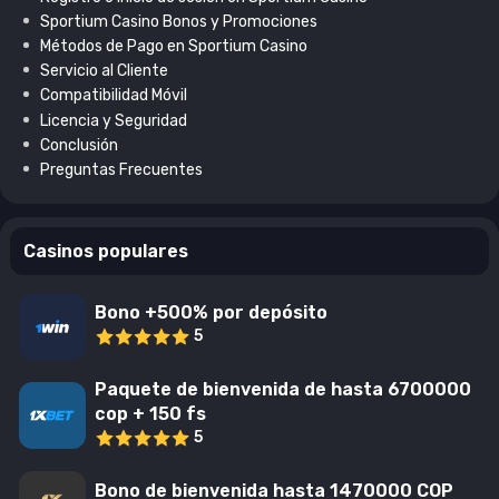
Sportium Casino Bonos y Promociones
Métodos de Pago en Sportium Casino
Servicio al Cliente
Compatibilidad Móvil
Licencia y Seguridad
Conclusión
Preguntas Frecuentes
Casinos populares
Bono +500% por depósito
5
Paquete de bienvenida de hasta 6700000
cop + 150 fs
5
Bono de bienvenida hasta 1470000 COP