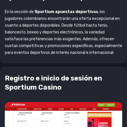
En la sección de
Sportium
apuestas
deportivas
, los
jugadores colombianos encontrarán una oferta excepcional en
cuanto a deportes disponibles. Desde fútbol hasta tenis,
baloncesto, boxeo y deportes electrónicos, la variedad
satisface las preferencias más exigentes. Además, ofrecen
cuotas competitivas y promociones específicas, especialmente
para eventos deportivos de interés nacional e internacional.
Registro e inicio de sesión en
Sportium Casino