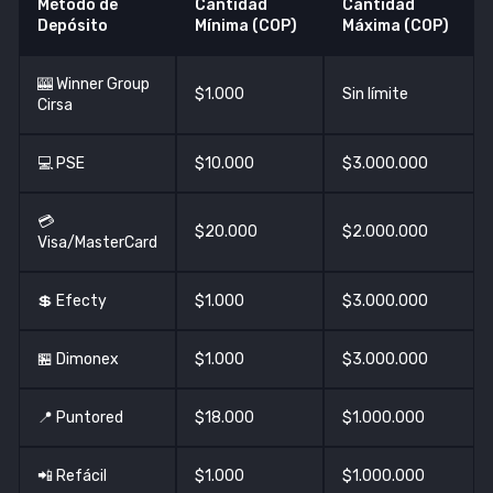
Método de
Cantidad
Cantidad
Depósito
Mínima (COP)
Máxima (COP)
🎰 Winner Group
$1.000
Sin límite
Cirsa
💻 PSE
$10.000
$3.000.000
💳
$20.000
$2.000.000
Visa/MasterCard
💲 Efecty
$1.000
$3.000.000
🏪 Dimonex
$1.000
$3.000.000
📍 Puntored
$18.000
$1.000.000
📲 Refácil
$1.000
$1.000.000