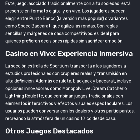
Este juego, asociado tradicionalmente con alta sociedad, está
presente en formato digital y en vivo. Los jugadores pueden
elegir entre Punto Banco (la versión más popular) o variantes
como Speed Baccarat, que agiliza las rondas. Con reglas
sencillas y márgenes de casa competitivos, es ideal para
quienes prefieren decisiones rápidas sin sacrificar emoción.
Casino en Vivo: Experiencia Inmersiva
La sección estrella de Sportium transporta a los jugadores a
estudios profesionales con crupieres reales y transmisión en
alta definición. Además de ruleta, blackjack y baccarat, incluye
opciones innovadoras como Monopoly Live, Dream Catcher o
Lightning Roulette, que combinan juegos tradicionales con
elementos interactivos y efectos visuales espectaculares. Los
usuarios pueden conversar con los dealers y otros participantes,
recreando la atmósfera de un casino físico desde casa.
Otros Juegos Destacados