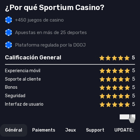
¿Por qué Sportium Casino?
+450 juegos de casino
Apuestas en más de 25 deportes
Plataforma regulada por la DGOJ
Calificación General
5
5
Experiencia móvil
5
Soporte al cliente
5
Bonos
5
Seguridad
5
Interfaz de usuario
Général
Paiements
Jeux
Support
UPDATE: