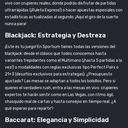
vivo con crupieres reales, donde podrás disfrutar de partidas
ultrarrápidas (¡Ruleta Express!) o hacer apuestas especiales con
estadísticas actualizadas al segundo. ¡Aquí el giro de la suerte
nunca para!
Blackjack: Estrategia y Destreza
¡Este es tu juego! En Sportium tienes todas las versiones del
blackjack: desde el clásico que todos conocemos hasta
variantes trepidantes como el Multimano (¡hasta 5 partidas a la
vez!) o modalidades con reglas exclusivas tipo Perfect Pairs o
21+3 (desafíos exclusivos para estrategas). ¿Presupuesto
ajustado? Las mesas se adaptan a todos los bolsillos. Pero si
quieres el verdadero rush, entra a las mesas en vivo: crupieres
expertos te harán sentir como en Las Vegas, con ritmo ágil,
chasquido real de cartas y hasta consejos en tiempo real. ¿A
qué esperas para repartir?
Baccarat: Elegancia y Simplicidad