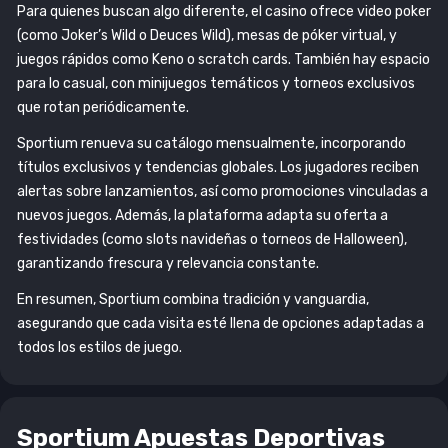
Para quienes buscan algo diferente, el casino ofrece video poker
(como Joker’s Wild o Deuces Wild), mesas de póker virtual, y
juegos rápidos como Keno o scratch cards. También hay espacio
para lo casual, con minijuegos temáticos y torneos exclusivos
que rotan periódicamente.
Sportium renueva su catálogo mensualmente, incorporando
títulos exclusivos y tendencias globales. Los jugadores reciben
alertas sobre lanzamientos, así como promociones vinculadas a
nuevos juegos. Además, la plataforma adapta su oferta a
festividades (como slots navideñas o torneos de Halloween),
garantizando frescura y relevancia constante.
En resumen, Sportium combina tradición y vanguardia,
asegurando que cada visita esté llena de opciones adaptadas a
todos los estilos de juego.
Sportium Apuestas Deportivas