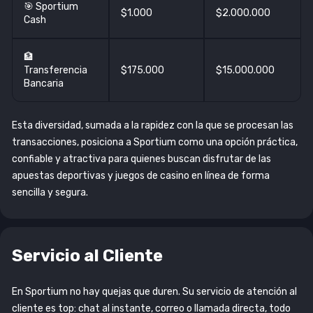
🎯 Sportium
$1.000
$2.000.000
Cash
🏦
Transferencia
$175.000
$15.000.000
Bancaria
Esta diversidad, sumada a la rapidez con la que se procesan las
transacciones, posiciona a Sportium como una opción práctica,
confiable y atractiva para quienes buscan disfrutar de las
apuestas deportivas y juegos de casino en línea de forma
sencilla y segura.
Servicio al Cliente
En Sportium no hay quejas que duren. Su servicio de atención al
cliente es top: chat al instante, correo o llamada directa, todo