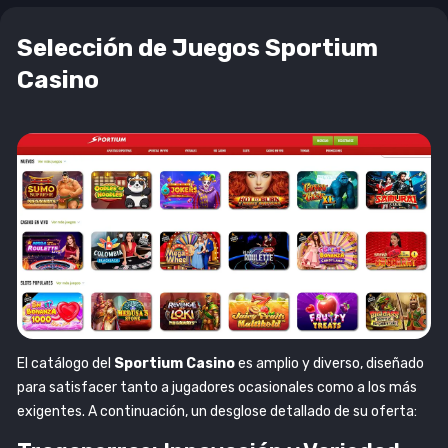
Selección de Juegos Sportium
Casino
El catálogo del
Sportium Casino
es amplio y diverso, diseñado
para satisfacer tanto a jugadores ocasionales como a los más
exigentes. A continuación, un desglose detallado de su oferta: