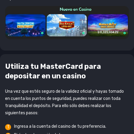
Utiliza tu MasterCard para
depositar en un casino
Una vez que estés seguro de la validez oficial y hayas tomado
en cuenta los puntos de seguridad, puedes realizar con toda
tranquilidad el depósito. Para ello sólo debes realizar los
siguientes pasos:
Ingresa a la cuenta del casino de tu preferencia.