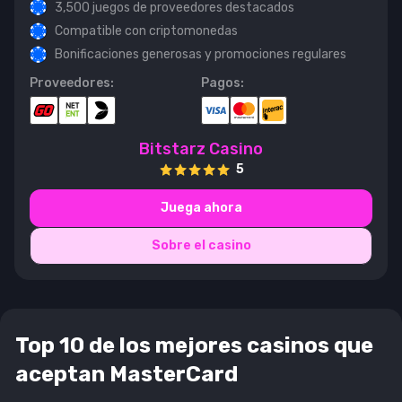
3,500 juegos de proveedores destacados
Compatible con criptomonedas
Bonificaciones generosas y promociones regulares
Proveedores:
Pagos:
Bitstarz Casino
5
Juega ahora
Sobre el casino
Top 10 de los mejores casinos que
aceptan MasterCard