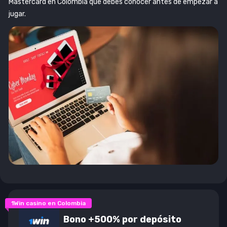
Mastercard en Colombia que debes conocer antes de empezar a
jugar.
1Win casino en Colombia
Bono +500% por depósito