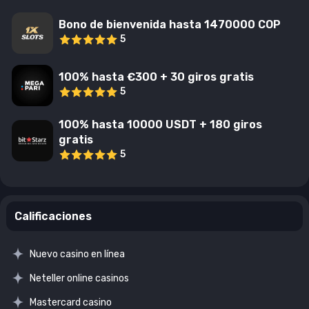
Bono de bienvenida hasta 1470000 COP
5
100% hasta €300 + 30 giros gratis
5
100% hasta 10000 USDT + 180 giros
gratis
5
Calificaciones
Nuevo casino en línea
Neteller online casinos
Mastercard casino