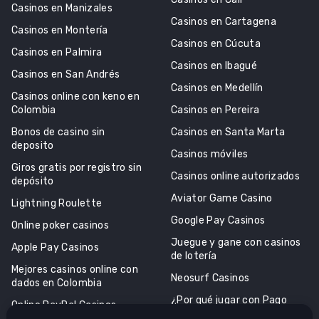
Casinos en Manizales
Casinos en Cartagena
Casinos en Montería
Casinos en Cúcuta
Casinos en Palmira
Casinos en Ibagué
Casinos en San Andrés
Casinos en Medellín
Casinos online con keno en
Colombia
Casinos en Pereira
Bonos de casino sin
Casinos en Santa Marta
deposito
Casinos móviles
Giros gratis por registro sin
Casinos online autorizados
depósito
Aviator Game Casino
Lightning Roulette
Google Pay Casinos
Online poker casinos
Juegue y gane con casinos
Apple Pay Casinos
de lotería
Mejores casinos online con
Neosurf Casinos
dados en Colombia
¿Por qué jugar con Pago
Online PayPal Casinos
Rápido?