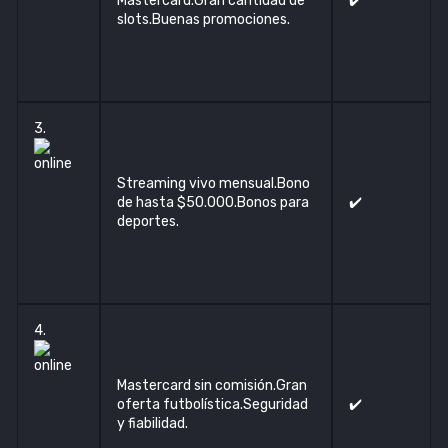
Mastercard.Gran cantidad de
✔️
slots.Buenas promociones.
3.
Streaming vivo mensual.Bono
de hasta $50.000.Bonos para
✔️
deportes.
4.
Mastercard sin comisión.Gran
oferta futbolística.Seguridad
✔️
y fiabilidad.