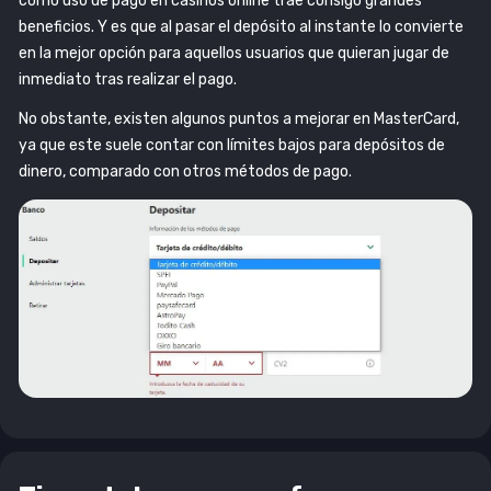
como uso de pago en casinos online trae consigo grandes
beneficios. Y es que al pasar el depósito al instante lo convierte
en la mejor opción para aquellos usuarios que quieran jugar de
inmediato tras realizar el pago.
No obstante, existen algunos puntos a mejorar en MasterCard,
ya que este suele contar con límites bajos para depósitos de
dinero, comparado con otros métodos de pago.