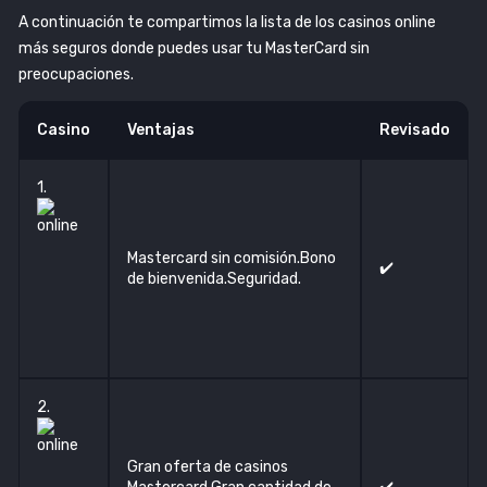
A continuación te compartimos la lista de los casinos online
más seguros donde puedes usar tu MasterCard sin
preocupaciones.
Casino
Ventajas
Revisado
1.
Mastercard sin comisión.Bono
✔️
de bienvenida.Seguridad.
2.
Gran oferta de casinos