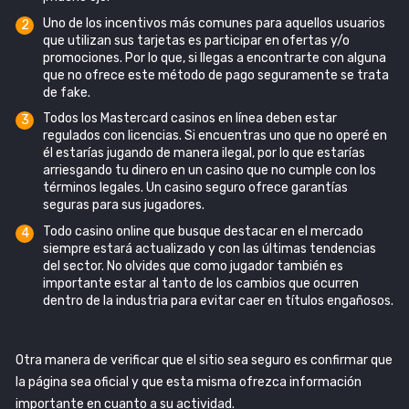
Uno de los incentivos más comunes para aquellos usuarios
que utilizan sus tarjetas es participar en ofertas y/o
promociones. Por lo que, si llegas a encontrarte con alguna
que no ofrece este método de pago seguramente se trata
de fake.
Todos los Mastercard casinos en línea deben estar
regulados con licencias. Si encuentras uno que no operé en
él estarías jugando de manera ilegal, por lo que estarías
arriesgando tu dinero en un casino que no cumple con los
términos legales. Un casino seguro ofrece garantías
seguras para sus jugadores.
Todo casino online que busque destacar en el mercado
siempre estará actualizado y con las últimas tendencias
del sector. No olvides que como jugador también es
importante estar al tanto de los cambios que ocurren
dentro de la industria para evitar caer en títulos engañosos.
Otra manera de verificar que el sitio sea seguro es confirmar que
la página sea oficial y que esta misma ofrezca información
importante en cuanto a su actividad.