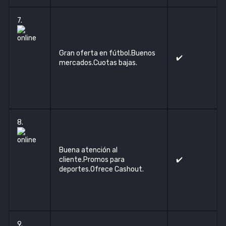
7.
Gran oferta en fútbol.Buenos
✔️
mercados.Cuotas bajas.
8.
Buena atención al
cliente.Promos para
✔️
deportes.Ofrece Cashout.
9.