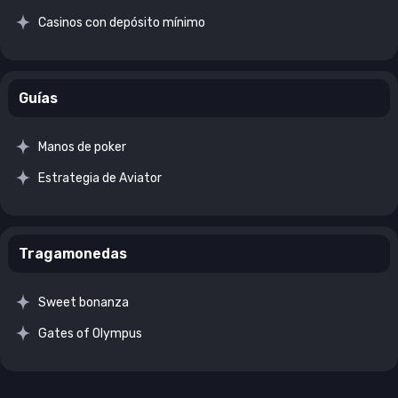
Casinos con depósito mínimo
Guías
Manos de poker
Estrategia de Aviator
Tragamonedas
Sweet bonanza
Gates of Olympus