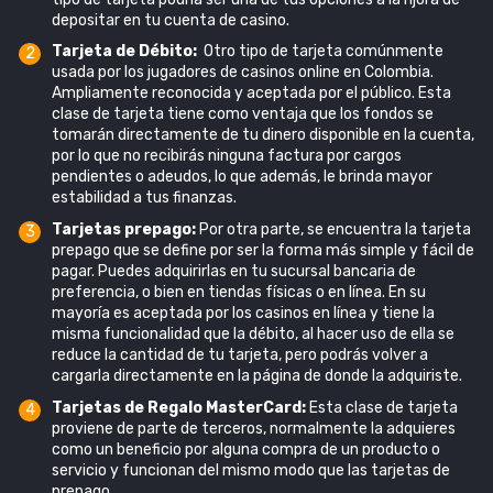
depositar en tu cuenta de casino.
Tarjeta de Débito:
Otro tipo de tarjeta comúnmente
usada por los jugadores de casinos online en Colombia.
Ampliamente reconocida y aceptada por el público. Esta
clase de tarjeta tiene como ventaja que los fondos se
tomarán directamente de tu dinero disponible en la cuenta,
por lo que no recibirás ninguna factura por cargos
pendientes o adeudos, lo que además, le brinda mayor
estabilidad a tus finanzas.
Tarjetas prepago:
Por otra parte, se encuentra la tarjeta
prepago que se define por ser la forma más simple y fácil de
pagar. Puedes adquirirlas en tu sucursal bancaria de
preferencia, o bien en tiendas físicas o en línea. En su
mayoría es aceptada por los casinos en línea y tiene la
misma funcionalidad que la débito, al hacer uso de ella se
reduce la cantidad de tu tarjeta, pero podrás volver a
cargarla directamente en la página de donde la adquiriste.
Tarjetas de Regalo MasterCard:
Esta clase de tarjeta
proviene de parte de terceros, normalmente la adquieres
como un beneficio por alguna compra de un producto o
servicio y funcionan del mismo modo que las tarjetas de
prepago.