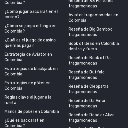
Reseña de 88 Fortunes
Colombia?
tragamonedas
¿Cómo jugar baccarat en el
Aviator tragamonedas en
casino?
Colombia
¿Cómo se juega el bingo en
Reseña de Big Bamboo
Colombia?
tragamonedas
¿Cuál es el juego de casino
Book of Dead en Colombia:
que más paga?
dentro y fuera
Estrategia de Aviator en
Reseña de Book of Ra
Colombia
tragamonedas
Estrategias de blackjack en
Reseña de Buffalo
Colombia
tragamonedas
Estrategias de póker en
Reseña de Cleopatra
Colombia
tragamonedas
Reglas clave al jugar a la
Reseña de Da Vinci
ruleta
tragamonedas
Manos de póker en Colombia
Reseña de Dead or Alive
¿Qué es baccarat en
tragamonedas
Colombia?