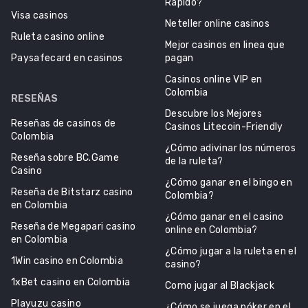
Rápido?
Visa casinos
Neteller online casinos
Ruleta casino online
Mejor casinos en linea que
Paysafecard en casinos
pagan
Casinos online VIP en
Colombia
RESEÑAS
Descubre los Mejores
Reseñas de casinos de
Casinos Litecoin-Friendly
Colombia
¿Cómo adivinar los números
Reseña sobre BC.Game
de la ruleta?
Casino
¿Cómo ganar en el bingo en
Reseña de Bitstarz casino
Colombia?
en Colombia
¿Cómo ganar en el casino
Reseña de Megapari casino
online en Colombia?
en Colombia
¿Cómo jugar a la ruleta en el
1Win casino en Colombia
casino?
1xBet casino en Colombia
Como jugar al Blackjack
Playuzu casino
¿Cómo se juega póker en el