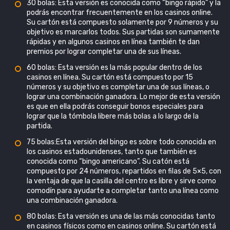
30 bolas: Esta versión es conocida como “bingo rápido” y la
podrás encontrar frecuentemente en los casinos online.
Su cartón está compuesto solamente por 9 números y su
objetivo es marcarlos todos. Sus partidas son sumamente
rápidas y en algunos casinos en línea también te dan
premios por lograr completar una de sus líneas.
60 bolas: Esta versión es la más popular dentro de los
casinos en línea. Su cartón está compuesto por 15
números y su objetivo es completar una de sus líneas, o
lograr una combinación ganadora. Lo mejor de esta versión
es que en ella podrás conseguir bonos especiales para
lograr que la tómbola libere más bolas a lo largo de la
partida.
75 bolas:Esta versión del bingo es sobre todo conocida en
los casinos estadounidenses, tanto que también es
conocida como “bingo americano”. Su catón está
compuesto por 24 números, repartidos en filas de 5×5, con
la ventaja de que la casilla del centro es libre y sirve como
comodín para ayudarte a completar tanto una línea como
una combinación ganadora.
80 bolas: Esta versión es una de las más conocidas tanto
en casinos físicos como en casinos online. Su cartón está