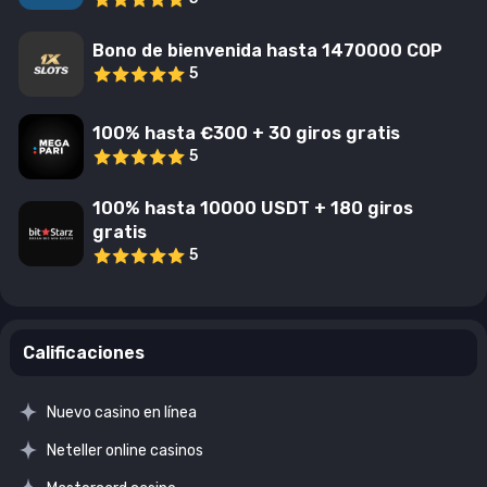
Bono de bienvenida hasta 1470000 COP
5
100% hasta €300 + 30 giros gratis
5
100% hasta 10000 USDT + 180 giros
gratis
5
Calificaciones
Nuevo casino en línea
Neteller online casinos