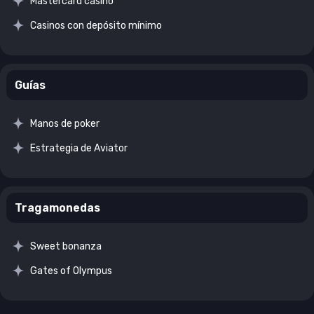
Mastercard casino
Casinos con depósito mínimo
Guías
Manos de poker
Estrategia de Aviator
Tragamonedas
Sweet bonanza
Gates of Olympus