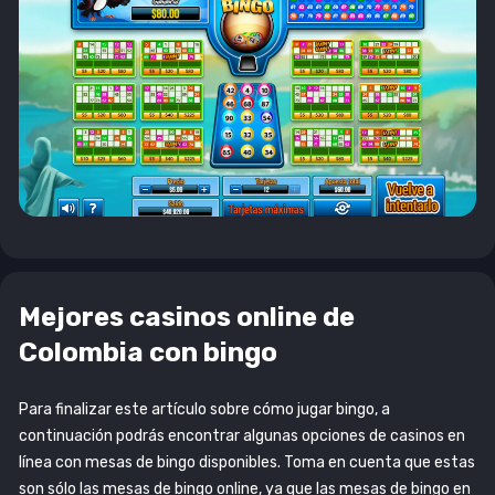
Mejores casinos online de
Colombia con bingo
Para finalizar este artículo sobre cómo jugar bingo, a
continuación podrás encontrar algunas opciones de casinos en
línea con mesas de bingo disponibles. Toma en cuenta que estas
son sólo las mesas de bingo online, ya que las mesas de bingo en