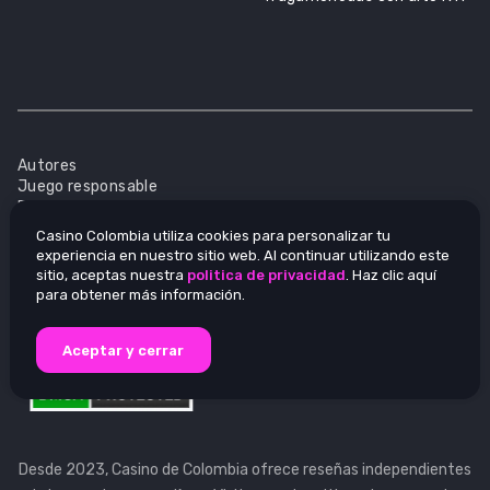
Autores
Juego responsable
Política de privacidad
Calificaciones
Casino Colombia utiliza cookies para personalizar tu
Reseñas
experiencia en nuestro sitio web. Al continuar utilizando este
Guías
sitio, aceptas nuestra
politica de privacidad
. Haz clic aquí
Tragamonedas
para obtener más información.
Sitemap
Aceptar y cerrar
Desde 2023, Casino de Colombia ofrece reseñas independientes