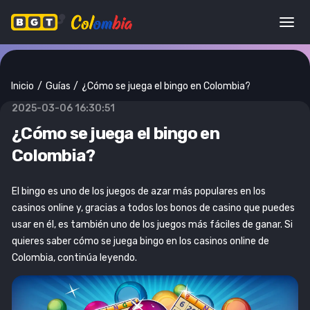
messages.pagingation_prev
mess
Togg
on bingo
Conclusión
Preguntas y respuestas frecuentes
Inicio
Guías
¿Cómo se juega el bingo en Colombia?
2025-03-06 16:30:51
¿Cómo se juega el bingo en
Colombia?
El bingo es uno de los juegos de azar más populares en los
casinos online y, gracias a todos los bonos de casino que puedes
usar en él, es también uno de los juegos más fáciles de ganar. Si
quieres saber cómo se juega bingo en los casinos online de
Colombia, continúa leyendo.