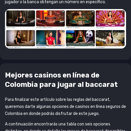
jugador o la banca obtengan un número en específico.
Mejores casinos en línea de
Colombia para jugar al baccarat
Para finalizar este artículo sobre las reglas del baccarat,
queremos darte algunas opciones de casinos en línea seguros de
Colombia en donde podrás disfrutar de este juego.
A continuación encontrarás una tabla con seis opciones