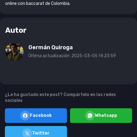
online con baccarat de Colombia.
Autor
Germán Quiroga
Última actualización: 2025-03-05 14:23:59
¿Le ha gustado este post? Compártelo en las redes
sociales
Facebook
Whatsapp
Twitter