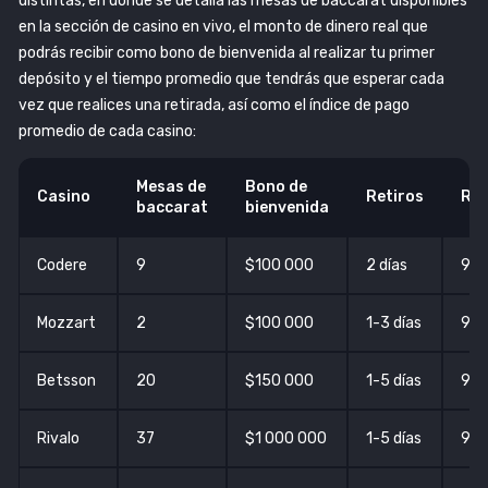
distintas, en donde se detalla las mesas de baccarat disponibles
en la sección de casino en vivo, el monto de dinero real que
podrás recibir como bono de bienvenida al realizar tu primer
depósito y el tiempo promedio que tendrás que esperar cada
vez que realices una retirada, así como el índice de pago
promedio de cada casino:
Mesas de
Bono de
Casino
Retiros
RT
baccarat
bienvenida
Codere
9
$100 000
2 días
98
Mozzart
2
$100 000
1-3 días
95
Betsson
20
$150 000
1-5 días
97
Rivalo
37
$1 000 000
1-5 días
97