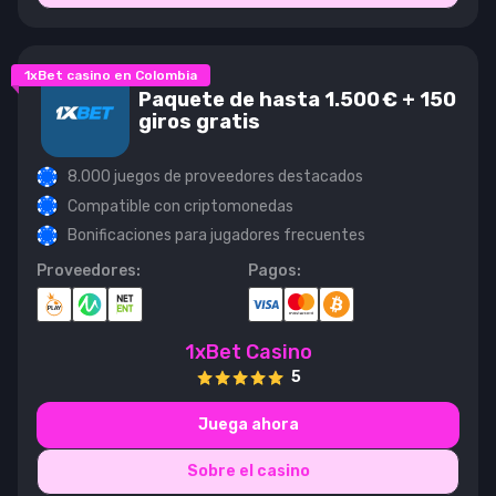
1xBet casino en Colombia
Paquete de hasta 1.500 € + 150
giros gratis
8.000 juegos de proveedores destacados
Compatible con criptomonedas
Bonificaciones para jugadores frecuentes
Proveedores:
Pagos:
1xBet Casino
5
Juega ahora
Sobre el casino