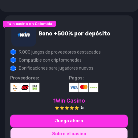
1Win casino en Colombia
Bono +500% por depósito
9,000 juegos de proveedores destacados
Compatible con criptomonedas
Bonificaciones para jugadores nuevos
Proveedores:
Pagos:
1Win Casino
5
Juega ahora
Sobre el casino