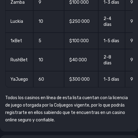
Zamba
9
$100 000
1-3 días
95
2-4
Luckia
10
$250 000
96
días
1xBet
5
$100 000
1-5 días
96
2-8
RushBet
10
$40 000
95
días
YaJuego
60
$300 000
1-3 días
95
Todos los casinos en línea de esta lista cuentan con la licencia
de juego otorgada por la Coljuegos vigente, por lo que podrás
registrarte en ellos sabiendo que te encuentras en un casino
online seguro y confiable.