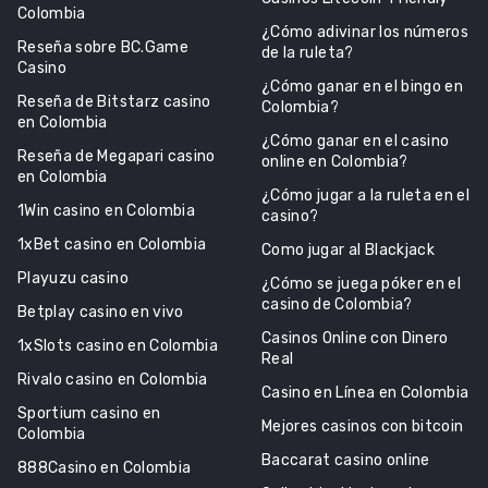
Colombia
¿Cómo adivinar los números
Reseña sobre BC.Game
de la ruleta?
Casino
¿Cómo ganar en el bingo en
Reseña de Bitstarz casino
Colombia?
en Colombia
¿Cómo ganar en el casino
Reseña de Megapari casino
online en Colombia?
en Colombia
¿Cómo jugar a la ruleta en el
1Win casino en Colombia
casino?
1xBet casino en Colombia
Como jugar al Blackjack
Playuzu casino
¿Cómo se juega póker en el
casino de Colombia?
Betplay casino en vivo
Casinos Online con Dinero
1xSlots casino en Colombia
Real
Rivalo casino en Colombia
Casino en Línea en Colombia
Sportium casino en
Mejores casinos con bitcoin
Colombia
Baccarat casino online
888Casino en Colombia