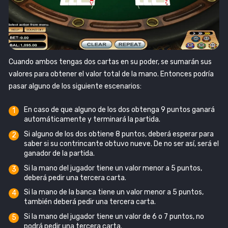
Cuando ambos tengas dos cartas en su poder, se sumarán sus
valores para obtener el valor total de la mano. Entonces podría
pasar alguno de los siguiente escenarios:
En caso de que alguno de los dos obtenga 9 puntos ganará
automáticamente y terminará la partida.
Si alguno de los dos obtiene 8 puntos, deberá esperar para
saber si su contrincante obtuvo nueve. De no ser así, será el
ganador de la partida.
Si la mano del jugador tiene un valor menor a 5 puntos,
deberá pedir una tercera carta.
Si la mano de la banca tiene un valor menor a 5 puntos,
también deberá pedir una tercera carta.
Si la mano del jugador tiene un valor de 6 o 7 puntos, no
podrá pedir una tercera carta.