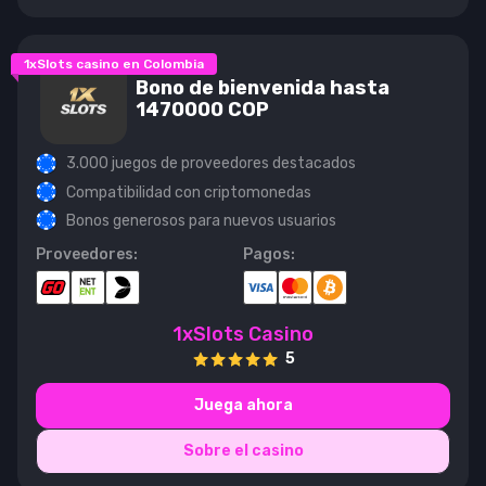
1xSlots casino en Colombia
Bono de bienvenida hasta
1470000 COP
3.000 juegos de proveedores destacados
Compatibilidad con criptomonedas
Bonos generosos para nuevos usuarios
Proveedores:
Pagos:
1xSlots Casino
5
Juega ahora
Sobre el casino