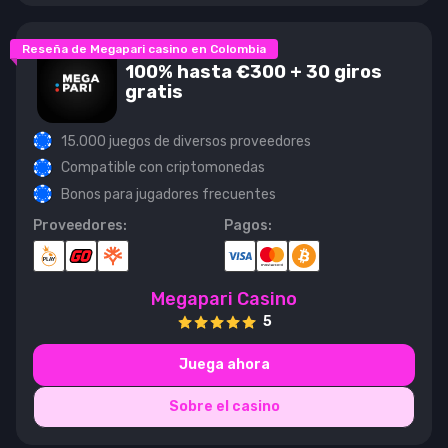
Reseña de Megapari casino en Colombia
100% hasta €300 + 30 giros
gratis
15.000 juegos de diversos proveedores
Compatible con criptomonedas
Bonos para jugadores frecuentes
Proveedores:
Pagos:
Megapari Casino
5
Juega ahora
Sobre el casino