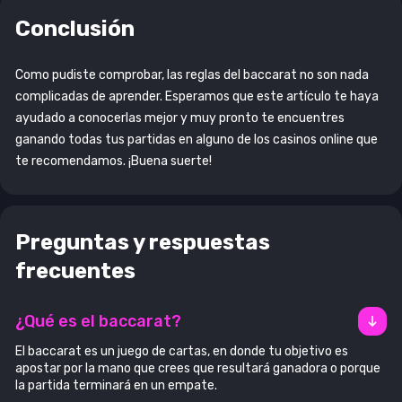
Conclusión
Como pudiste comprobar, las reglas del baccarat no son nada
complicadas de aprender. Esperamos que este artículo te haya
ayudado a conocerlas mejor y muy pronto te encuentres
ganando todas tus partidas en alguno de los casinos online que
te recomendamos. ¡Buena suerte!
Preguntas y respuestas
frecuentes
¿Qué es el baccarat?
El baccarat es un juego de cartas, en donde tu objetivo es
apostar por la mano que crees que resultará ganadora o porque
la partida terminará en un empate.