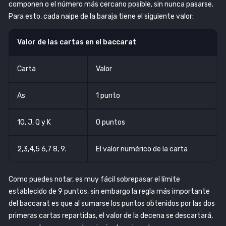
componen o el número más cercano posible, sin nunca pasarse.
Para esto, cada naipe de la baraja tiene el siguiente valor:
Valor de las cartas en el baccarat
Carta
Valor
As
1 punto
10, J, Q y K
0 puntos
2,3,4,5 6,7 8, 9.
El valor numérico de la carta
Como puedes notar, es muy fácil sobrepasar el límite
establecido de 9 puntos, sin embargo la regla más importante
del baccarat es que al sumarse los puntos obtenidos por las dos
primeras cartas repartidas, el valor de la decena se descartará,