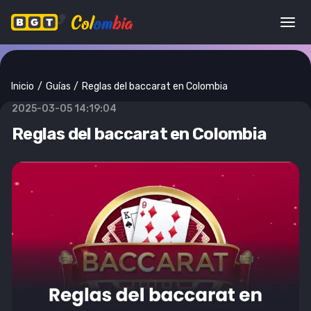
messages.pagingation_prev
mess
Togg
baccarat
Conclusión
Preguntas y respuestas frecuentes
Inicio
Guías
Reglas del baccarat en Colombia
2025-03-05 14:19:04
Reglas del baccarat en Colombia