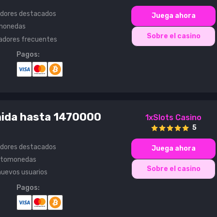
edores destacados
Juega ahora
omonedas
Sobre el casino
gadores frecuentes
Pagos:
nida hasta 1470000
1xSlots Casino
5
edores destacados
Juega ahora
iptomonedas
Sobre el casino
nuevos usuarios
Pagos: