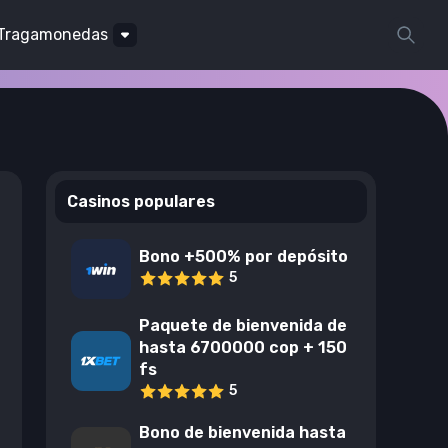
messages.paging
Toggl
Tragamonedas
re la legalidad de la ruleta en línea
En conclusión
FAQ: Preguntas 
Casinos populares
Bono +500% por depósito
5
Paquete de bienvenida de
hasta 6700000 cop + 150
fs
5
Bono de bienvenida hasta