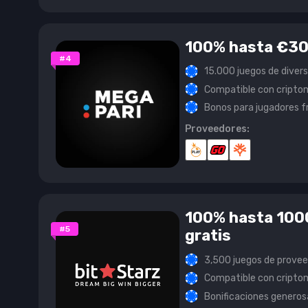
100% hasta €300
#4
15.000 juegos de diver
Compatible con cript
Bonos para jugadores 
Proveedores:
100% hasta 100
#5
gratis
3,500 juegos de prove
Compatible con cript
Bonificaciones generos