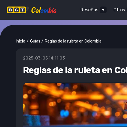
messages.pagingation_prev
Reseñas
Otros
dinero real en Colombia?
Modalidades de ruleta
Tipos de apuesta en
Inicio
Guías
Reglas de la ruleta en Colombia
2025-03-05 14:11:03
Reglas de la ruleta en C