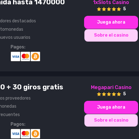
nida hasta 1470000
1xSlots Casino
5
edores destacados
Juega ahora
iptomonedas
Sobre el casino
nuevos usuarios
Pagos:
 + 30 giros gratis
Megapari Casino
5
sos proveedores
omonedas
Juega ahora
frecuentes
Sobre el casino
Pagos: