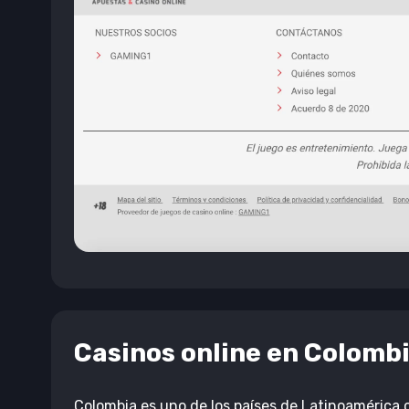
Casinos online en Colombi
Colombia es uno de los países de Latinoamérica c