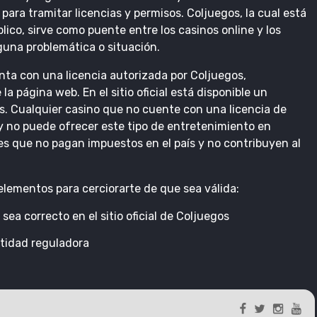
para tramitar licencias y permisos. Coljuegos, la cual está
lico, sirve como puente entre los casinos online y los
guna problemática o situación.
enta con una licencia autorizada por Coljuegos,
la página web. En el sitio oficial está disponible un
s. Cualquier casino que no cuente con una licencia de
 y no puede ofrecer este tipo de entretenimiento en
 es que no pagan impuestos en el país y no contribuyen al
 elementos para cerciorarte de que sea válida:
ea correcto en el sitio oficial de Coljuegos
ntidad reguladora