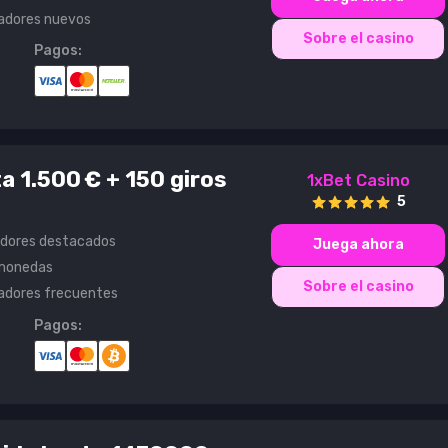
gadores nuevos
Sobre el casino
Pagos:
a 1.500 € + 150 giros
1xBet Casino
5
edores destacados
Juega ahora
omonedas
Sobre el casino
gadores frecuentes
Pagos: